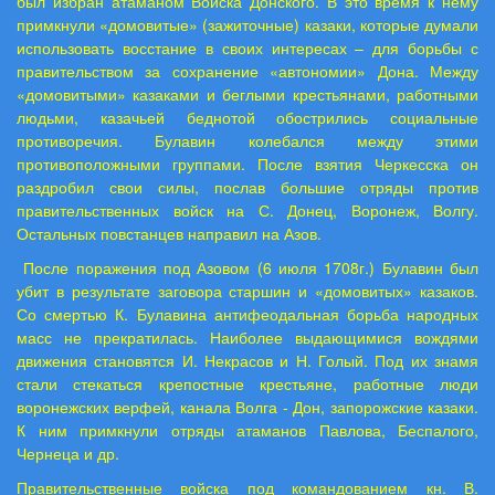
был избран атаманом Войска Донского. В это время к нему
примкнули «домовитые» (зажиточные) казаки, которые думали
использовать восстание в своих интересах – для борьбы с
правительством за сохранение «автономии» Дона. Между
«домовитыми» казаками и беглыми крестьянами, работными
людьми, казачьей беднотой обострились социальные
противоречия. Булавин колебался между этими
противоположными группами. После взятия Черкесска он
раздробил свои силы, послав большие отряды против
правительственных войск на С. Донец, Воронеж, Волгу.
Остальных повстанцев направил на Азов.
После поражения под Азовом (6 июля 1708г.) Булавин был
убит в результате заговора старшин и «домовитых» казаков.
Со смертью К. Булавина антифеодальная борьба народных
масс не прекратилась. Наиболее выдающимися вождями
движения становятся И. Некрасов и Н. Голый. Под их знамя
стали стекаться крепостные крестьяне, работные люди
воронежских верфей, канала Волга - Дон, запорожские казаки.
К ним примкнули отряды атаманов Павлова, Беспалого,
Чернеца и др.
Правительственные войска под командованием кн. В.