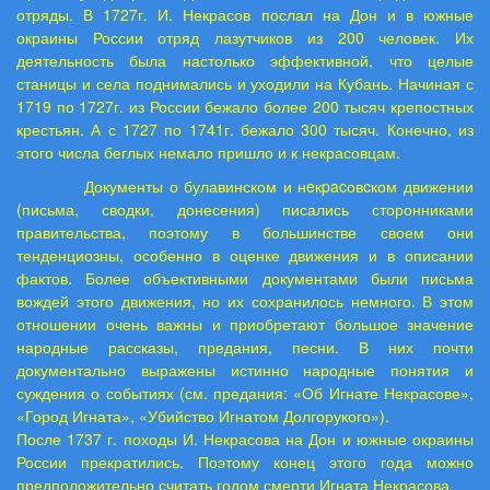
отряды. В 1727г. И. Некрасов послал на Дон и в южные
окраины России отряд лазутчиков из 200 человек. Их
деятельность была настолько эффективной, что целые
станицы и села поднимались и уходили на Кубань. Начиная с
1719 по 1727г. из России бежало более 200 тысяч крепостных
крестьян. А с 1727 по 1741г. бежало 300 тысяч. Конечно, из
этого числа беглых немало пришло и к некрасовцам.
Документы о булавинском и н
e
к
pac
ов
c
ком движении
(письма, сводки, донесения) писались сторонниками
правительства, поэтому в большинстве своем они
тенденциозны, особенно в оценке движения и в описании
фактов. Более объективными документами были письма
вождей этого движения, но их сохранилось немного. В этом
отношении очень важны и приобретают большое значение
народные рассказы, предания, песни. В них почти
документально выражены истинно народные понятия и
суждения о событиях (см. предания: «Об Игнате Некрасове»,
«Город Игната», «Убийство Игнатом Долгорукого»).
После 1737 г. походы И. Некрасова на Дон и южные окраины
России прекратились. Поэтому конец этого года можно
предположительно считать годом смерти Игната Некрасова.