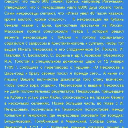
говорят, что ушло 600 семей; третьи, например Ригельман,
утверждают, что с Некрасовым ушло 8000 душ обоего пола.
Сами некрасовцы считают, что «Игнат увел 40 тысяч казаков,
кроме малого, кроме старого». К некрасовцам на Кубань
бежали казаки с Дона, крепостные крестьяне из России.
Массовые побеги обеспокоили Петра
I
, который решил
вернуть некрасовцев с Кубани и потому официально
обратился с запросом в Константинополь к султану, чтобы тот
выдал Игната Некрасова и его сподвижников (И. Лоскута, И.
Павлова, С. Беспалого, С. Ворыча и др.). Азовский губернатор
И.А. Толстой в специальном донесении царю от 12 января
1709 г. сообщает о переговорах с Турцией: «О Некрасове в
Царь-град к брату своему писал я прежде сего... А ныне по
письму Вашего величества домогатца того стану всячески,
чтобы оного вора отдали». Переговоры о выдаче Некрасова
не дали положительных результатов. Некрасовцы, пришедшие
на Кубань к устью реки Лабы, обосновались на правом берегу
в нескольких селениях. Позже большая часть, во главе с И.
Некрасовым, поселилась на Таманском полуострове, между
Копылом и Темрюком, где некрасовцы основали три городка:
Блудиловский, Голубинский и Чирянский. Собрав силы, И.
Некрасов в 1711 г. с большим конным отрядом пошел в