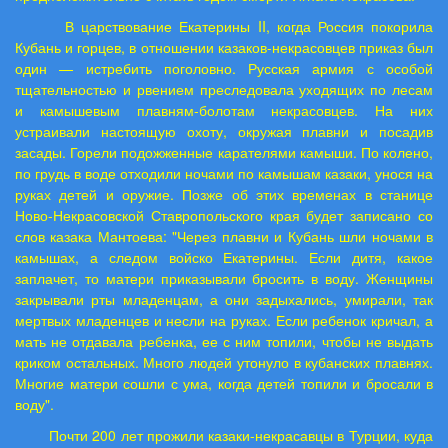
В царствование Екатерины II, когда Россия покорила
Кубань и горцев, в отношении казаков-некрасовцев приказ был
один — истребить поголовно. Русская армия с особой
тщательностью и рвением преследовала уходящих по лесам
и камышевым плавням-болотам некрасовцев. На них
устраивали настоящую охоту, окружая плавни и посадив
засады. Горели подожженные карателями камыши. По колено,
по грудь в воде отходили ночами по камышам казаки, унося на
руках детей и оружие. Позже об этих временах в станице
Ново-Некрасовской Ставропольского края будет записано со
слов казака Мантоева: "Через плавни и Кубань шли ночами в
камышах, а следом войско Екатерины. Если дитя, какое
заплачет, то матери приказывали бросить в воду. Женщины
закрывали рты младенцам, а они задыхались, умирали, так
мертвых младенцев и несли на руках. Если ребенок кричал, а
мать не отдавала ребенка, ее с ним топили, чтобы не выдать
криком остальных. Много людей утонуло в кубанских плавнях.
Многие матери сошли с ума, когда детей топили и бросали в
воду".
Почти 200 лет прожили казаки-некрасавцы в Турции, куда