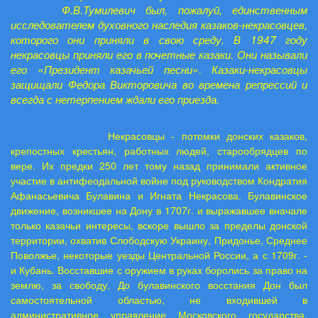
Ф.В.Тумилевич был, пожалуй, единственным
исследователем духовного наследия казаков-некрасовцев,
которого они приняли в свою среду. В 1947 году
некрасовцы приняли его в почетные казаки. Они называли
его «Президент казачьей песни». Казаки-некрасовцы
защищали Федора Викторовича во времена репрессий и
всегда с нетерпением ждали его приезда.
Некрасовцы - потомки донских казаков,
крепостных крестьян, работных людей, старообрядцев по
вере. Их предки 250 лет тому назад принимали активное
участие в антифеодальной войне под руководством Кондратия
Афанасьевича Булавина и Игната Некрасова. Булавинское
движение, возникшее на Дону в 1707г. и выражавшее вначале
только казачьи интересы, вскоре вышло за пределы донской
территории, охватив Слободскую Украину, Придонье, Среднее
Поволжье, некоторые уезды Центральной России, а с 1709г. -
и Кубань. Восставшие с оружием в руках боролись за право на
землю, за свободу. До булавинского восстания Дон был
самостоятельной областью, не входившей в
административное управление Московского государства.