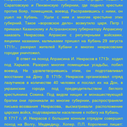
Саратовскую и Пензенскую губернии, где поднял крестьян
против бояр, помещиков, воевод. Расправившись с ними, он
ушел на Кубань. Ушли с ним и многие крестьяне этих
губерний. Такое «воровское дело» возмутило царя. Петр
I
приказал Казанскому и Астраханскому губернатору Апраксину
наказать Некрасова. Апраксин с регулярными войсками,
яицкими казаками, калмыками пришел на Кубань 29 августа
1711г., разорил жителей Кубани и многие некрасовские
городки уничтожил.
В ответ на поход Апраксина И. Некрасов в 1713г. ходил
под Харьков. Разорил многие помещичьи усадьбы, побил
воевод. Не удовлетворившись этим, он подготавливал
восстание на Дону. В 1715г. Некрасов организовал отряд
лазутчиков в количестве 40 человек и послал их на Дон, в
украинские города под предводительством беглого
крестьянина Сокина. Под видом нищих и монашествующей
братии они проникали во многие губернии, распространяли
письма-воззвания Некрасова, высматривали расположение
царских войск, подговаривали население к побегу на Кубань.
В 1717 г. И. Некрасов с большим конным отрядом совершил
поход на Волгу, Медведицу, Хопер. П.П. Короленко пишет: