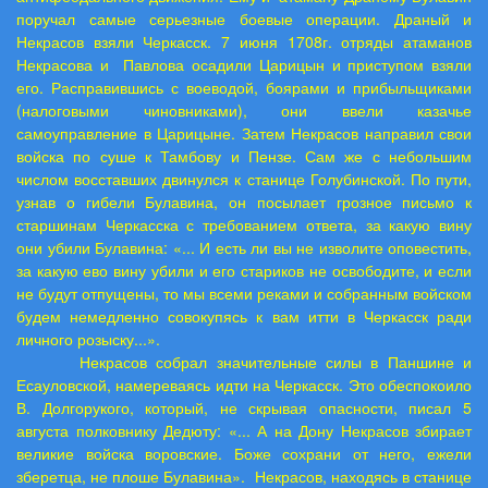
поручал самые серьезные боевые операции. Драный и
Некрасов взяли Черкасск. 7 июня 1708г. отряды атаманов
Некрасова и Павлова осадили Царицын и приступом взяли
его. Расправившись с воеводой, боярами и прибыльщиками
(налоговыми чиновниками), они ввели казачье
самоуправление в Царицыне. Затем Некрасов направил свои
войска по суше к Тамбову и Пензе. Сам же с небольшим
числом восставших двинулся к станице Голубинской. По пути,
узнав о гибели Булавина, он посылает грозное письмо к
старшинам Черкасска с требованием ответа, за какую вину
они убили Булавина: «... И есть ли вы не изволите оповестить,
за какую ево вину убили и его стариков не освободите, и если
не будут отпущены, то мы всеми реками и собранным войском
будем немедленно совокупясь к вам итти в Черкасск ради
личного розыску...».
Некрасов собрал значительные силы в Паншине и
Есауловской, намереваясь идти на Черкасск. Это обеспокоило
В. Долгорукого, который, не скрывая опасности, писал 5
августа полковнику Дедюту: «... А на Дону Некрасов збирает
великие войска воровские. Боже сохрани от него, ежели
зберетца, не плоше Булавина». Некрасов, находясь в станице