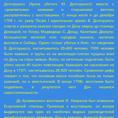
Долгорукого (брата убитого Ю. Долгорукого) вместе с
«домовитыми» казаками и старшинами жестоко
расправлялись с восставшими. С конца июля и до декабря
1708 г. по указу Петра
I
карательная армия В. Долгорукого
сожгла и разорила казачьи городки по Дону сверху да станицы
Донецкой, по Хопру, Медведице, С. Донцу, Калитвам, Деркулу.
Большинство жителей этих городков казнили, частично
выслали в Сибирь. Одних только убитых в боях, по сведению
В. Долгорукого, насчитывалось 29.400 человек, 7000 человек
было казнено, и трупы их на виселицах-плотах пущены вниз
по Дону на страх живым. Всего, по неточным подсчетам, было
убито около 40 тысяч повстанцев. Казачьего же населения на
Дону в 1707г. насчитывалось 28.820 человек. Сравнение цифр
говорит о том, что основная масса погибших была не только
казачьей, но и крестьянской. В конце 1708г. восстание было
подавлено, в результате чего Дон лишился
самостоятельности.
До булавинского восстания И. Некрасов был атаманом
Есауловской станицы. Примкнув к восставшим, он вскоре
выдвинулся как один из наиболее видных руководителей
антифеодального движения. Ему и атаману Драному Булавин