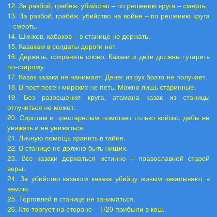
12. За разбой, грабёж, убийство – по решению круга – смерть.
13. За разбой, грабёж, убийство на войне – по решению круга
– смерть.
14. Шинков, кабаков – в станице не держать.
15. Казакам в солдаты дороги нет.
16. Держать, сохранять слово. Казаки и дети должны гутарить
по-старому.
17. Казак казака не нанимает. Денег из рук брата не получает.
18. В пост песен мирских не петь. Можно лишь старинные.
19. Без разрешения круга, атамана казак из станицы
отлучиться не может.
20. Сиротам и престарелым помогает только войско, дабы не
унижать и не унижаться.
21. Личную помощь хранить в тайне.
22. В станице не должно быть нищих.
23. Все казаки держаться истинно – православной старой
веры.
24. За убийство казаком казака убийцу живым закапывают в
землю.
25. Торговлей в станице не заниматься.
26. Кто торгует на стороне – 1/20 прибыли в кош.