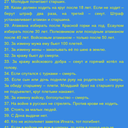
27. Молодые почитают старших.
28. Казак должен ходить на круг после 18 лет. Если не ходит –
берут штраф два раза, на третий – секут. Штраф
устанавливает атаман и старшина.
29. Атамана избирать после Красной горки на год. Есаулом
избирать после 30 лет. Полковником или походным атаманом
после 40 лет. Войсковым атаманом – только после 50 лет.
30. За измену мужа ему бьют 100 плетей.
31. За измену жены – закапывать её по шею в землю.
32. За кражу бьют до смерти.
33. За кражу войскового добра – секут и горячий котёл на
голову.
34. Если спутался с турками – смерть.
35. Если сын или дочь подняли руку на родителей – смерть.
За обиду старшему – плети. Младший брат на старшего руки
не подъемлет, круг плетьми накажет.
36. За измену войску, богохульство – смерть.
37. На войне в русских не стрелять. Против крови не ходить.
38. Стоять за малых людей.
39. С Дона выдачи нет.
40. Кто не исполняет заветов Игната, тот погибнет.
41. Если в войске не все в шапках, то идти в поход нельзя.