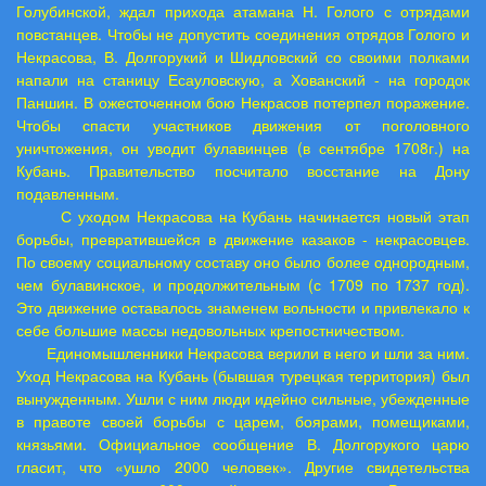
Голубинской, ждал прихода атамана Н. Голого с отрядами
повстанцев. Чтобы не допустить соединения отрядов Голого и
Некрасова, В. Долгорукий и Шидловский со своими полками
напали на станицу Есауловскую, а Хованский - на городок
Паншин. В ожесточенном бою Некрасов потерпел поражение.
Чтобы спасти участников движения от поголовного
уничтожения, он уводит булавинцев (в сентябре 1708г.) на
Кубань. Правительство посчитало восстание на Дону
подавленным.
С уходом Некрасова на Кубань начинается новый этап
борьбы, превратившейся в движение казаков - некрасовцев.
По своему социальному составу оно было более однородным,
чем булавинское, и продолжительным (с 1709 по 1737 год).
Это движение оставалось знаменем вольности и привлекало к
себе большие массы недовольных крепостничеством.
Единомышленники Некрасова верили в него и шли за ним.
Уход Некрасова на Кубань (бывшая турецкая территория) был
вынужденным. Ушли с ним люди идейно сильные, убежденные
в правоте своей борьбы с царем, боярами, помещиками,
князьями. Официальное сообщение В. Долгорукого царю
гласит, что «ушло 2000 человек». Другие свидетельства