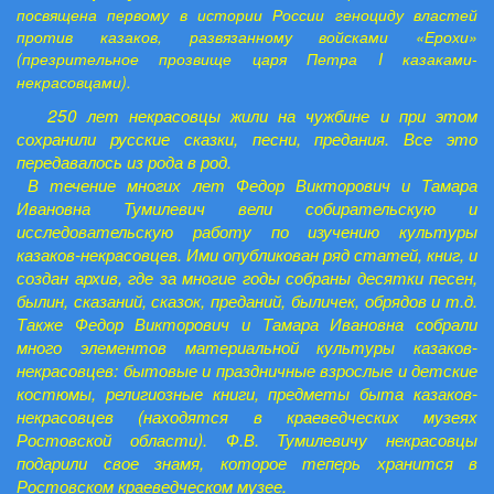
посвящена первому в истории России геноциду властей
против казаков, развязанному войсками «Ерохи»
(презрительное прозвище царя Петра
I
казаками-
некрасовцами).
250 лет некрасовцы жили на чужбине и при этом
сохранили русские сказки, песни, предания. Все это
передавалось из рода в род.
В течение многих лет Федор Викторович и Тамара
Ивановна Тумилевич вели собирательскую и
исследовательскую работу по изучению культуры
казаков-некрасовцев. Ими опубликован ряд статей, книг, и
создан архив, где за многие годы собраны десятки песен,
былин, сказаний, сказок, преданий, быличек, обрядов и т.д.
Также Федор Викторович и Тамара Ивановна собрали
много элементов материальной культуры казаков-
некрасовцев: бытовые и праздничные взрослые и детские
костюмы, религиозные книги, предметы быта казаков-
некрасовцев (находятся в краеведческих музеях
Ростовской области). Ф.В. Тумилевичу некрасовцы
подарили свое знамя, которое теперь хранится в
Ростовском краеведческом музее.