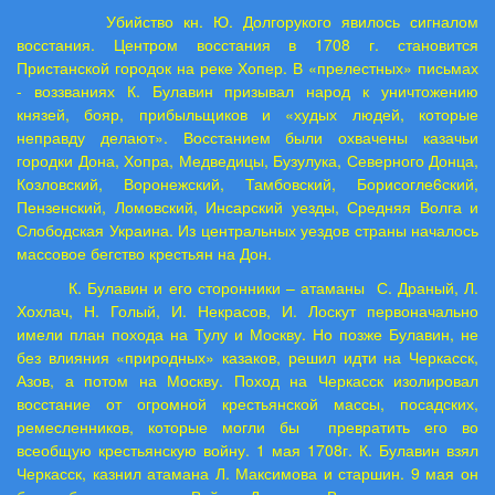
Убийство кн. Ю. Долгорукого явилось сигналом
восстания. Центром восстания в 1708 г. становится
Пристанской городок на реке Хопер. В «прелестных» письмах
- воззваниях К. Булавин призывал народ к уничтожению
князей, бояр, прибыльщиков и «худых людей, которые
неправду делают». Восстанием были охвачены казачьи
городки Дона, Хопра, Медведицы, Бузулука, Северного Донца,
Козловский, Воронежский, Тамбовский, Борисогле6ский,
Пензенский, Ломовский, Инсарский уезды, Средняя Волга и
Слободская Украина. Из центральных уездов страны началось
массовое бегство крестьян на Дон.
К. Булавин и его сторонники – атаманы С. Драный, Л.
Хохлач, Н. Голый, И. Некрасов, И. Лоскут первоначально
имели план похода на Тулу и Москву. Но позже Булавин, не
без влияния «природных» казаков, решил идти на Черкасск,
Азов, а потом на Москву. Поход на Черкасск изолировал
восстание от огромной крестьянской массы, посадских,
ремесленников, которые могли бы превратить его во
всеобщую крестьянскую войну. 1 мая 1708г. К. Булавин взял
Черкасск, казнил атамана Л. Максимова и старшин. 9 мая он