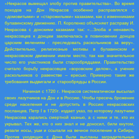
«Некрасов вымещал злобу против правительства». Во время
походов на Дон
He
красов особенно расправлялся с
«домовитыми» и «старожилыми» казаками, как с изменниками
булавинскому движению. П. Короленко объясняет расправу И.
Некрасова с донскими казаками так: «...Злоба и ненависть
некрасовцев к донцам заключалась в повиновении донцов
царским велениям - преследовать раскольников за веру».
Действительно, религиозные мотивы в булавинском и
некрасовском движении имели место, так как значительное
число его участников были старообрядцами. Правительство
считало борьбу некрасовцев «воровским делом», а учение
раскольников о равенстве – ересью. Примерно такие же
требования выдвигали и старообрядцы в России.
Начиная с 1720 г. Некрасов систематически высылал
своих лазутчиков на Дон и в Россию. Чтобы пресечь брожение
среди населения и не допустить в Россию некрасовских
посланцев, Петр
I
в 1720г. издает указ, по которому лазутчики
Некрасова карались смертной казнью, а с ними и те, кто их
укрывал. Тех же, кто о них знал и не доносил, били кнутом,
резали носы, уши и ссылали на вечное поселение в Сибирь.
Против уходящих с Дона были высланы заградительные