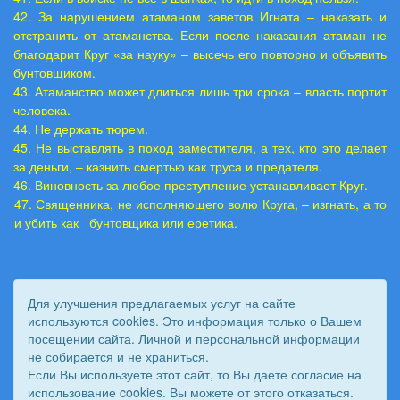
42. За нарушением атаманом заветов Игната – наказать и
отстранить от атаманства. Если после наказания атаман не
благодарит Круг «за науку» – высечь его повторно и объявить
бунтовщиком.
43. Атаманство может длиться лишь три срока – власть портит
человека.
44. Не держать тюрем.
45. Не выставлять в поход заместителя, а тех, кто это делает
за деньги, – казнить смертью как труса и предателя.
46. Виновность за любое преступление устанавливает Круг.
47. Священника, не исполняющего волю Круга, – изгнать, а то
и убить как бунтовщика или еретика.
Для улучшения предлагаемых услуг на сайте
используются cookies. Это информация только о Вашем
посещении сайта. Личной и персональной информации
не собирается и не храниться.
Если Вы используете этот сайт, то Вы даете согласие на
использование cookies. Вы можете от этого отказаться.