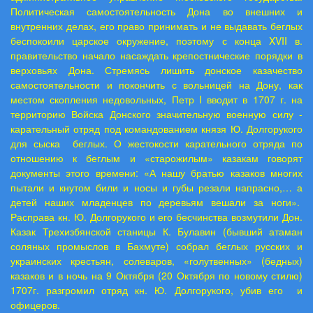
Политическая самостоятельность Дона во внешних и
внутренних делах, его право принимать и не выдавать беглых
беспокоили царское окружение, поэтому с конца
XVII
в.
правительство начало насаждать крепостнические порядки в
верховьях Дона. Стремясь лишить донское казачество
самостоятельности и покончить с вольницей на Дону, как
местом скопления недовольных, Петр
I
вводит в 1707 г. на
территорию Войска Донского значительную военную силу -
карательный отряд под командованием князя Ю. Долгорукого
для сыска беглых. О жестокости карательного отряда по
отношению к беглым и «старожилым» казакам говорят
документы этого времени: «А нашу братью казаков многих
пытали и кнутом били и носы и губы резали напрасно,… а
детей наших младенцев по деревьям вешали за ноги».
Расправа кн. Ю. Долгорукого и его бесчинства возмутили Дон.
Казак Трехизбянской станицы К. Булавин (бывший атаман
соляных промыслов в Бахмуте) собрал беглых русских и
украинских крестьян, солеваров, «голутвенных» (бедных)
казаков и в ночь на 9 Октября (20 Октября по новому стилю)
1707г. разгромил отряд кн. Ю. Долгорукого, убив его и
офицеров.