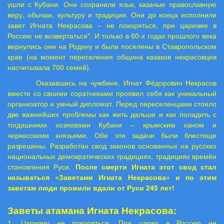
ушли с Кубани. Они сохранили язык, казачью православную
веру, обычаи, культуру и традиции. Они до конца исполнили
завет Игната Некрасова – не покоряться, при царизме в
Россею не возвертаться". И только в 60-х годах прошлого века
вернулись они на Родину и были поселены в Ставропольском
крае (на момент переселения община казаков некрасовцев
насчитывала 700 семей).
Оказавшись на чужбине, Игнат Фёдорович Некрасов
вместе со своими соратниками проявил себя как уникальный
организатор и умный дипломат. Перед переселенцами стояло
две важнейших проблемы как жить дальше и как поладить с
тогдашними хозяевами Кубани – крымским ханом и
черкесскими князьями. Обе эти задачи были блестяще
разрешены. Разработан свод законов основанных на русских
национальных демократических традициях, традициях времён
становления Руси.
После смерти Игната этот свод стал
называться «Заветами Игната Некрасова» и по этим
заветам люди прожили вдали от Руси 245 лет!
Заветы атамана Игната Некрасова:
1. Царизму не покоряться. При царях в Россию не