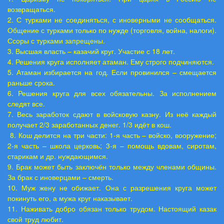
возвращаться.
2. С турками не соединяться, с иноверными не сообщаться.
Общение с турками только по нужде (торговля, война, налоги).
Ссоры с турками запрещены.
3. Высшая власть – казачий круг. Участие с 18 лет.
4. Решения круга исполняет атаман. Ему строго подчиняются.
5. Атаман избирается на год. Если провинился – смещается
раньше срока.
6. Решения круга для всех обязательны. За исполнением
следят все.
7. Весь заработок сдают в войсковую казну. Из неё каждый
получает 2/3 заработанных денег. 1/3 идёт в кош.
8. Кош делится на три части: 1-я часть – войско, вооружение;
2-я часть – школа церковь; 3-я – помощь вдовам, сиротам,
старикам и др. нуждающимся.
9. Брак может быть заключён только между членами общины.
За брак с иноверцами – смерть.
10. Муж жену не обижает. Она с разрешения круга может
покинуть его, а мужа круг наказывает.
11. Наживать добро обязан только трудом. Настоящий казак
свой труд любит.