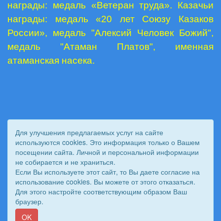
награды: медаль «Ветеран труда». Казачьи
награды: медаль «20 лет Союзу Казаков
России», медаль "Алексий Человек Божий",
медаль "Атаман Платов", именная
атаманская насека.
Для улучшения предлагаемых услуг на сайте
используются cookies. Это информация только о Вашем
посещении сайта. Личной и персональной информации
не собирается и не храниться.
Если Вы используете этот сайт, то Вы даете согласие на
использование cookies. Вы можете от этого отказаться.
Для этого настройте соответствующим образом Ваш
© 2011 - 2026 Вестник Астраханского казачьего войска. Все
браузер.
права защищены.
Сайт создан при поддержке «
Информационная сеть RD
»
OK