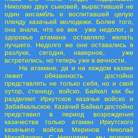
Николаю двух сыновей, вырастившей не
один ансамбль и воспитавшей целую
плеяду казачьей молодежи. Более того,
она знала, что ее век уже недолог, а
здоровье атамана оставляло желать
лучшего. Недолго же они оставались в
разлуке, сегодня, наверное, уже
встретились, но теперь уже в вечности.
На атамане, да и на каждом казаке
лежит обязанность достойно
представлять не только себя, но и свой
хутор, станицу, войско. Байкал как бы
разделяет Иркутское казачье войско и
Забайкальское. Казачий Байкал достойно
представил в период возрождения
казачества только атаман Иркутского
казачьего войска Меринов Николай
Михайлович. С Николаем мы подолгу