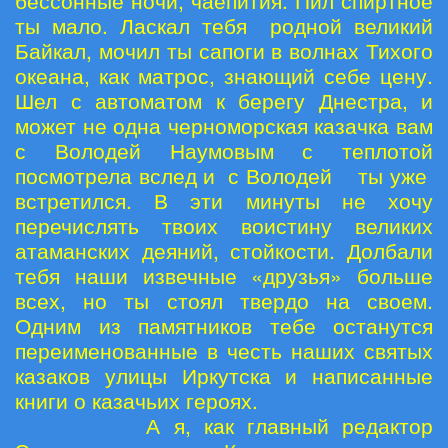
бессонные ночи, чаепития. Пил спиртное
ты мало. Ласкал тебя родной великий
Байкал, мочил ты сапоги в волнах Тихого
океана, как матрос, знающий себе цену.
Шел с автоматом к берегу Днестра, и
может не одна черноморская казачка вам
с Володей Наумовым с теплотой
посмотрела вслед и с Володей ты уже
встретился. В эти минуты не хочу
перечислять твоих воистину великих
атаманских деяний, стойкости. Долбали
тебя наши извечные «друзья» больше
всех, но ты стоял твердо на своем.
Одним из памятников тебе останутся
переименованные в честь наших святых
казаков улицы Иркутска и написанные
книги о казачьих героях.
А я, как главный редактор