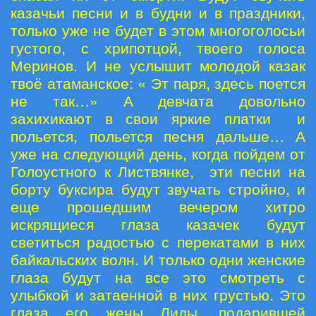
казачьи песни и в будни и в праздники,
только уже не будет в этом многоголосьи
густого, с хрипотцой, твоего голоса
Меринов. И не услышит молодой казак
твоё атаманское: « Эт паря, здесь поется
не так…» А девчата довольно
захихикают в свои яркие платки и
польется, польется песня дальше… А
уже на следующий день, когда пойдем от
Голоустного к Листвянке, эти песни на
борту буксира будут звучать стройно, и
еще прошедшим вечером хитро
искрящиеся глаза казачек будут
светиться радостью с перекатами в них
байкальских волн. И только одни женские
глаза будут на все это смотреть с
улыбкой и затаенной в них грустью. Это
глаза его жены Лиды, подарившей