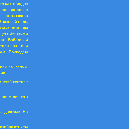
лжских городов
 поверстаны в
– показывали
 казачий полк,
зачьи команды
бщевойсковыми
 на Войсковой
ения, где они
кам. Приведем
ием св. велмч.
ия.
и изображение
жением черного
вездочками. На
 изображением