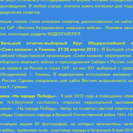
произведения. В любом случае, сначала нужен материал для подо
пределения сюжетов.
ичным этапом стало описание сюжетов, расположенных на сайте 
ска СкР «Вестник Астраханского казачьего войска». Назовем заг
ание, аннотации раздела ВИДЕОГАЛЕРЕЯ.
I Большой отчетно-выборный Круг Общероссийской о
«Союз казаков» в Тюмени. 27-28 апреля 2012 г
. III Большой от
сийской общественной организации «Союз казаков» мероприятие,
ибирского казачьего войска и присоединения Сибири к России, со
юза казаков из России и стран СНГ, из них 501 выборный с пра
 объединений. г. Тюмень. В видеоролике использован материал
 России. Сделан специально для сайта Вестник астраханского ка
ом К. Гузенко.
авка «На параде Победы».
5 мая 2012 года
в помещении обла
м. Н.К.Крупской состоялось открытие персональной выстав
узенко - «На параде Победы». Автор ее посвятил светлой памяти р
обеды Советского народа в Великой Отечественной войне 1941-194
спозицию вошли 60 фотографий, на которых запечатлены вет
 войны, труженики тыла - участники парада в Астрахани 9 мая 2010