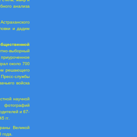
бного анализа
Астраханского
оловки и дадим
бщественной
четно-выборный
 приуроченное
брал около 700
вом решающего
 Пресс-службы
зачьего войска
стной научной
ки фотографий
одителей и 67-
5 гг.
ераны Великой
 года.