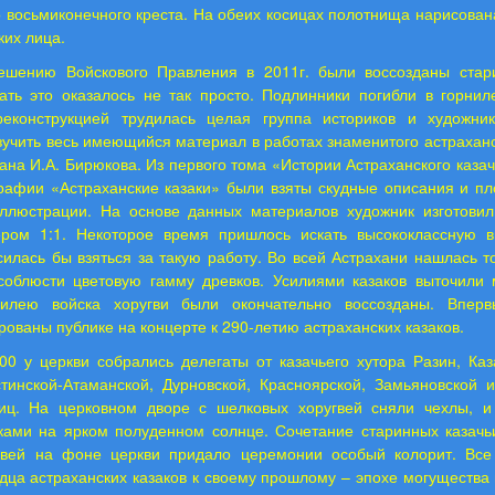
 восьмиконечного креста. На обеих косицах полотнища нарисован
ких лица.
ешению Войскового Правления в 2011г. были воссозданы стар
лать это оказалось не так просто. Подлинники погибли в горнил
еконструкцией трудилась целая группа историков и художни
зучить весь имеющийся материал в работах знаменитого астраханс
ана И.А. Бирюкова. Из первого тома «Истории Астраханского казач
рафии «Астраханские казаки» были взяты скудные описания и пло
ллюстрации. На основе данных материалов художник изготовил
ером 1:1. Некоторое время пришлось искать высококлассную 
силась бы взяться за такую работу. Во всей Астрахани нашлась т
соблюсти цветовую гамму древков. Усилиями казаков выточили 
илею войска хоругви были окончательно воссозданы. Впер
ованы публике на концерте к 290-летию астраханских казаков.
00 у церкви собрались делегаты от казачьего хутора Разин, Каз
тинской-Атаманской, Дурновской, Красноярской, Замьяновской 
ниц. На церковном дворе с шелковых хоругвей сняли чехлы, и
ками на ярком полуденном солнце. Сочетание старинных казачь
гвей на фоне церкви придало церемонии особый колорит. Все
ца астраханских казаков к своему прошлому – эпохе могущества