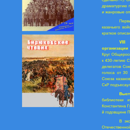
драматургию 
и жанровые о
Перв
казачьего вой
краткое опис
VII
организации 
Круг Общерос
к 430-летию С
делегатов Со
голоса от 30
Союза казаков
СкР подъесаул
Выст
библиотеки и
Константина Г
й годовщине П
В эк
Отечественной