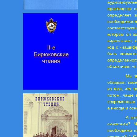
аудиовизуал
практически 
определяет з
необходимос
соответствую
котором он в
видеосюжет, к
код с «зашиф
быть внимате
определенног
объективно «п
Мы з
обладает таки
из того, что 
потом, чаще 
современным а
а иногда и ос
А во
сюжетами? Ч
необходимо н
сделано?»). О