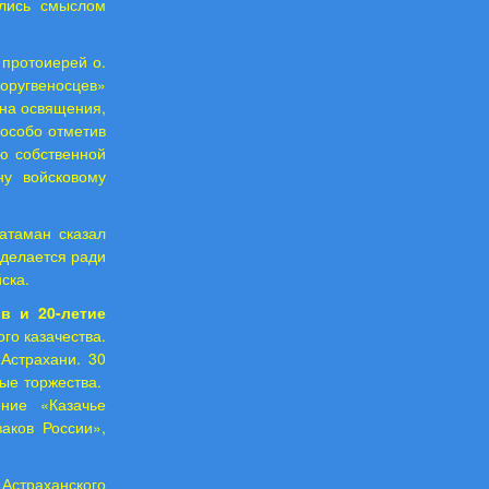
ались смыслом
протоиерей о.
хоругвеносцев»
ина освящения,
 особо отметив
ю собственной
ну войсковому
атаман сказал
 делается ради
ска.
ов и 20-летие
го казачества.
Астрахани. 30
ые торжества.
ение «Казачье
аков России»,
 Астраханского