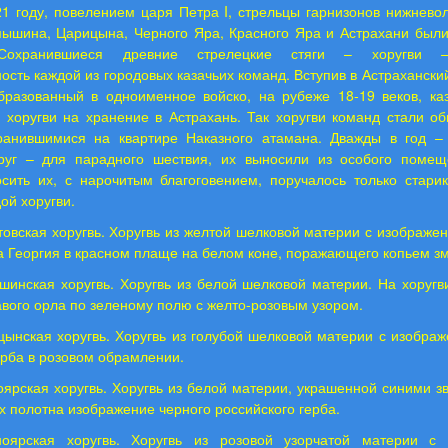
1 году, повелением царя Петра I, стрельцы гарнизонов нижнево
мышина, Царицына, Черного Яра, Красного Яра и Астрахани были
 Сохранившиеся древние стрелецкие стяги – хоругви 
ость каждой из городовых казачьих команд. Вступив в Астраханский
бразованный в одноименное войско, на рубеже 18-19 веков, ка
и хоругви на хранение в Астрахань. Так хоругви команд стали о
ранившимися на квартире Наказного атамана. Дважды в год –
руг – для парадного шествия, их выносили из особого помещ
осить их, с нарочитым благоговением, поручалось только стари
ой хоругви.
овская хоругвь. Хоругвь из желтой шелковой материи с изображен
 Георгия в красном плаще на белом коне, поражающего копьем зм
шинская хоругвь. Хоругвь из белой шелковой материи. На хоругв
авого орла по зеленому полю с желто-розовым узором.
ынская хоругвь. Хоругвь из голубой шелковой материи с изобра
ерба в розовом обрамлении.
ярская хоругвь. Хоругвь из белой материи, украшенной синими з
х полотна изображение черного российского герба.
ноярская хоругвь. Хоругвь из розовой узорчатой материи с