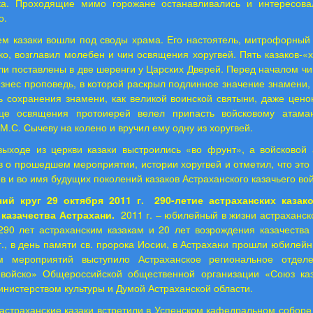
ка. Проходящие мимо горожане останавливались и интересов
о.
ем казаки вошли под своды храма. Его настоятель, митрофорный 
ко, возглавил молебен и чин освящения хоругвей. Пять казаков-«
ли поставлены в две шеренги у Царских Дверей. Перед началом ч
изнес проповедь, в которой раскрыл подлинное значение знамени,
ь сохранения знамени, как великой воинской святыни, даже цено
це освящения протоиерей велел припасть войсковому атама
М.С. Сычеву на колено и вручил ему одну из хоругвей.
выходе из церкви казаки выстроились «во фрунт», а войсковой 
в о прошедшем мероприятии, истории хоругвей и отметил, что это
в и во имя будущих поколений казаков Астраханского казачьего вой
чий круг 29 октября 2011 г.
290-летие астраханских казак
казачества Астрахани.
2011 г
. – юбилейный в жизни астраханско
290 лет астраханским казакам и 20 лет возрождения казачества 
г., в день памяти св. пророка Иосии, в Астрахани прошли юбилейн
м мероприятий выступило Астраханское региональное отдел
 войско» Общероссийской общественной организации «Союз каз
инистерством культуры и Думой Астраханской области.
астраханские казаки встретили в Успенском кафедральном соборе