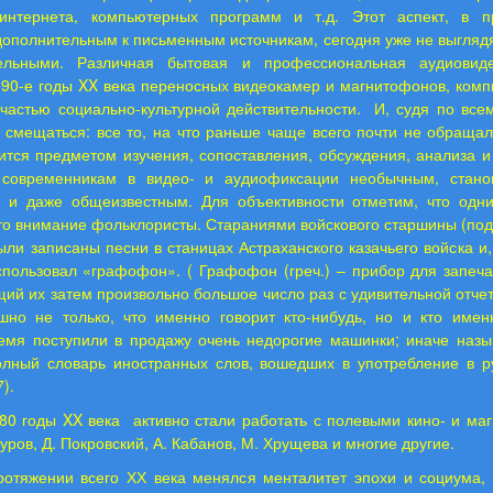
 интернета, компьютерных программ и т.д. Этот аспект, в 
дополнительным к письменным источникам, сегодня уже не выгляд
ельными. Различная бытовая и профессиональная аудиовиде
90-е годы XX века переносных видеокамер и магнитофонов, компь
частью социально-культурной действительности.
И, судя по все
 смещаться: все то, на что раньше чаще всего почти не обраща
ится предметом изучения, сопоставления, обсуждения, анализа и 
 современникам в видео- и аудиофиксации необычным, стано
, и даже общеизвестным. Для объективности отметим, что одн
то внимание фольклористы. Стараниями войскового старшины (под
ыли записаны песни в станицах Астраханского казачьего войска и
пользовал «графофон». ( Графофон (греч.) – прибор для запеча
ий их затем произвольно большое число раз с удивительной отчет
ышно не только, что именно говорит кто-нибудь, но и кто имен
емя поступили в продажу очень недорогие машинки; иначе назы
Полный словарь иностранных слов, вошедших в употребление в ру
).
80 годы XX века
активно стали работать с полевыми кино- и м
уров, Д. Покровский, А. Кабанов, М. Хрущева и многие другие.
ротяжении всего ХХ века менялся менталитет эпохи и социума,