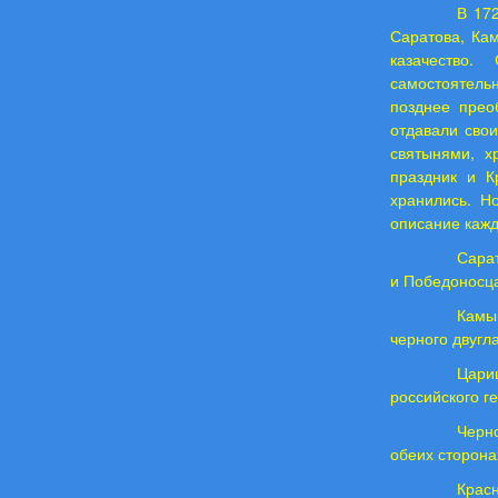
В 172
Саратова, Ка
казачество.
самостоятельн
позднее прео
отдавали сво
святынями, х
праздник и К
хранились. Н
описание кажд
Сарат
и Победоносца
Камы
черного двугл
Цариц
российского г
Черно
обеих сторона
Крас