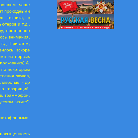
прошлом чаще
ят проходными
о техника, с
ютеров и т.д.,
му, постепенно
лось внимания,
т.д. При этом,
вилось вскоре
ими из первых
полковника) А.
, по некоторым
тления звуков,
ливостью, - до
но говорящий.
в. граммофон.
сском языке".
агнитофонными
 насыщенность