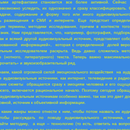
ьными артефактами становится все более активной. Сейчас
невозможно уследить, их однозначно и сразу классифицировать. 
адачи, содержание и форму того или иного аудиовизуальног
ть размещения в СМИ и интернете. Еще предстоит определи
щие термины, методики исследования, причем в контексте того
озник. Нам представляется, что, например, фотография, подборк
ак и всякий другой аудиовизуальный источник, представляет соб
рованной
информацией»,
которая с определенной
долей веро
льным исследователем раскрыта. Ведь давно сложились мет
о (нотного, литературного) текста. Теперь важно максимальн
рочитать» и звукоизобразительный ряд.
наем, какой огромной силой эмоционального воздействия
на ауд
е аудиовизуальные источники, как интернет, телевидение и радио
такие сюжеты
обращается сразу к эмоциям человека и его ощущ
всего, включается рациональное начало. Поэтому сегодня обра
удиовизуальным источникам особенно важно, так как это дает д
новной, источник к объективной информации.
т какие жанры можно отнести к ним, чтобы потом назвать их ауд
тобы рассуждать по поводу аудиовизуального источника, и
айти методику,
а еще – технологию (то есть, ответить на вопро
ни могут отличаться по содержанию и форме, которые определяют