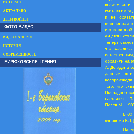
ИСТОРИЯ
возможности
считавшимся 
АКТУАЛЬНО
и не обязат
ДЕТИ ВОЙНЫ
появлением в 
ФОТО ВИДЕО
стала важной 
акценты стали
ВИДЕОГАЛЕРЕЯ
теперь станов
ИСТОРИЯ
что казалось
естественным
СОВРЕМЕННОСТЬ
обратили на э
БИРЮКОВСКИЕ ЧТЕНИЯ
А. Догадина б
данным, он ис
воспроизводящ
того, что сл
Последнее вр
(Источник: "
Попов М., 1907
В 60-
записями В. Щ
На п