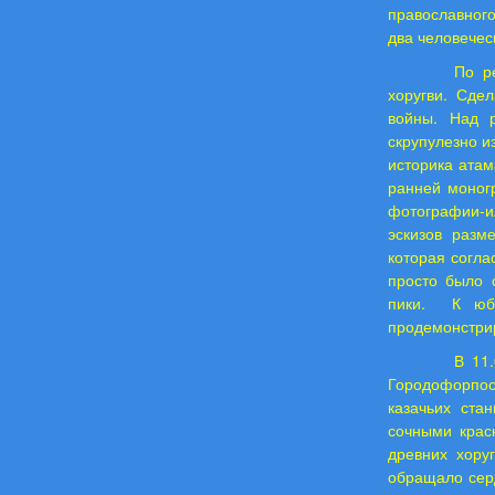
православного
два человечес
По р
хоругви. Сде
войны. Над р
скрупулезно и
историка атам
ранней моног
фотографии-и
эскизов разм
которая согла
просто было 
пики.
К юб
продемонстрир
В 11.
Городофорпос
казачьих ста
сочными крас
древних хору
обращало серд