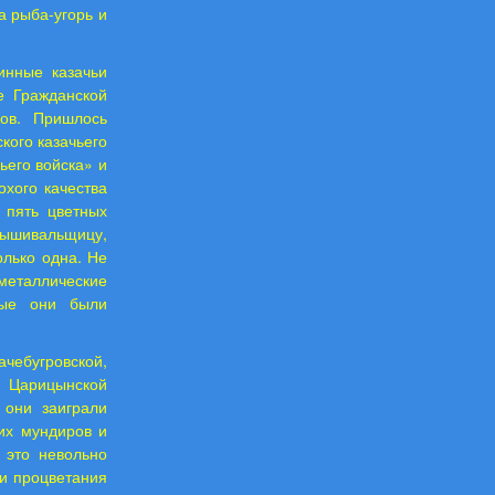
а рыба-угорь и
инные казачьи
е Гражданской
ков. Пришлось
кого казачьего
ьего войска» и
хого качества
 пять цветных
вышивальщицу,
олько одна. Не
металлические
вые они были
ачебугровской,
и Царицынской
 они заиграли
их мундиров и
 это невольно
 и процветания