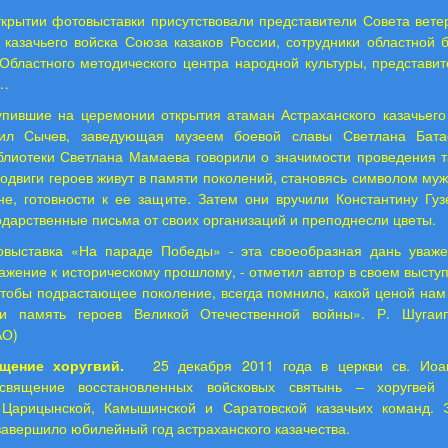
крытии фотовыставки присутствовали представители Совета вете
 казачьего войска Союза казаков России, сотрудники областной 
 Областного методического центра народной культуры, представи
е…
упившие на церемонии открытия атаман Астраханского казачьего
аил Сычев, заведующая музеем боевой славы Светлана Батае
блиотеки Светлана Мамаева говорили о значимости проведения та
подвиги героев живут в памяти поколений, становясь символом муж
не, готовности к ее защите. Затем они вручили Константину Гуз
одарственные письма от своих организаций и преподнесли цветы.
овыставка «На параде Победы» - эта своеобразная дань уваж
ажение к историческому прошлому, - отметил автор в своем выступ
чтобы подрастающее поколение, всегда помнило, какой ценой нам
ли память героев Великой Отечественной войны». Р. Шуга
АО)
щение хоругвий.
25 декабря 2011 года в церкви св. Иоа
освящение восстановленных войсковых святынь – хоругвей К
 Царицынской, Камышинской и Саратовской казачьих команд. 
авершило юбилейный год астраханского казачества.