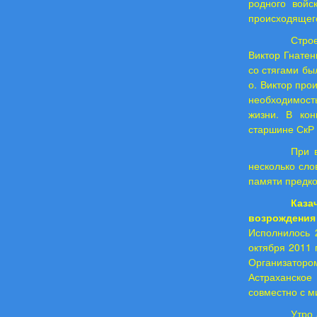
родного войс
происходящег
Стро
Виктор Гнатен
со стягами бы
о. Виктор про
необходимост
жизни. В кон
старшине СкР 
При 
несколько сло
памяти предко
Каза
возрождения 
Исполнилось 
октября 2011 
Организаторо
Астраханское
совместно с м
Утро 