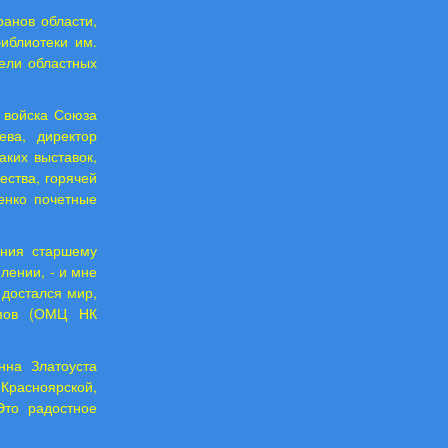
ранов области,
библиотеки им.
тели областных
 войска Союза
ва, директор
ких выставок,
ества, горячей
енко почетные
ения старшему
лении, - и мне
 достался мир,
ипов (ОМЦ НК
нна Златоуста
расноярской,
Это радостное