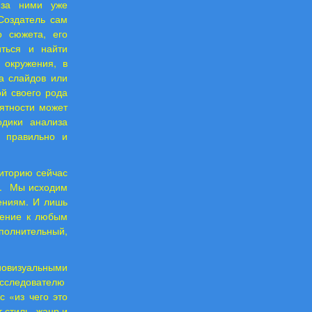
 за ними уже
Создатель сам
о сюжета, его
ться и найти
 окружения, в
а слайдов или
ой своего рода
ятности может
одики анализа
о правильно и
иторию сейчас
.
Мы исходим
ениям. И лишь
щение к любым
ополнительный,
иовизуальными
сследователю
с «из чего это
 стиль, жанр и