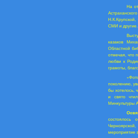
На от
Астраханского
Н.К.Крупской,
СМИ и други
Выст
казаков Мих
Областной би
отмечая, что 
любви к Роди
грамоты, благ
«Фот
поколению, ув
бы хотелось, 
и свято чти
Минкультуры 
Освя
состоялось 
Черноярской,
мероприятие з