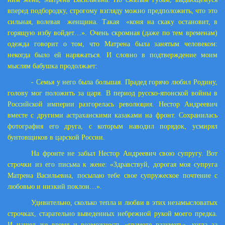
вперед подбородку, строгому взгляду можно предположить, что это
сильная, волевая
женщина. Такая
«коня на скаку остановит, в
горящую избу войдет…». Очень скромная (даже по тем временам)
одежда говорит о том, что Матрена была занятым человеком:
некогда было ей наряжаться. И словно в подтверждение моим
мыслям бабушка продолжает:
- Семья у него была большая. Прадед горячо любил Родину,
голову мог положить за царя. В период русско-японской войны в
Российской империи разгорелась революция. Нестор Андреевич
вместе с другими астраханскими казаками на фронт. Сохранилась
фотография его друга, с которым наводил порядок, усмирял
бунтовщиков в царской России.
На фронте не забыл Нестор Андреевич свою супругу. Вот
строчки из его письма к жене: «Здравствуй, дорогая моя супруга
Матрена Васильевна, посылаю тебе свое супружеское почтение с
любовью и низкий поклон…».
Удивительно, сколько тепла и любви в этих незамысловатых
строчках, старательно выведенных небрежной рукой моего предка.
И нашел же время и возможность «грамоте разуметь», когда за