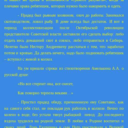
плечами орава ребятишек, которых нужно было накормить и одеть.
- Прадед был рьяным хозяином, охоч до работы. Занимался
скотоводством, ловил рыбу. В доме всегда был достаток. И вот в
период коллективизации после Октябрьской революции
представители Советской власти заставили его сделать выбор: либо
отдать весь домашний скот в совхоз, либо отправиться в Сибирь.
Нелегко было Нестору Андреевичу расстаться с тем, что заработал
потом и кровью. Да делать нечего, надо было поднимать ребятишек
– вступил с женой в колхоз.
На ум пришли строки из стихотворения Амелькина А.А. о
русской душе:
«Но все стерпит она, все снесет,
Как покорно терпела веками…»
- Простил прадед обиду, причиненную ему Советами, как
на самого себя стал, не покладая рук работать в колхозе. Вечно по
колено в воде, без устали тянул рыбацкий
невод. До последнего
вздоха трудился на родной земле. В любви к Родине воспитал и
своих детей. Дочь Екатерина и сын Петр участвовали в Великой