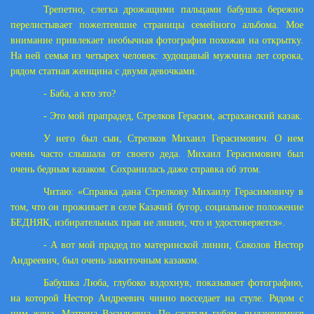
Трепетно, слегка дрожащими пальцами бабушка бережно
перелистывает пожелтевшие страницы семейного альбома. Мое
внимание привлекает необычная фотография похожая на открытку.
На ней семья из четырех человек: худощавый мужчина лет сорока,
рядом статная женщина с двумя девочками.
- Баба, а кто это?
- Это мой прапрадед, Стрелков Герасим, астраханский казак.
У него был сын, Стрелков Михаил Герасимович. О нем
очень часто слышала от своего деда. Михаил Герасимович был
очень бедным казаком. Сохранилась даже справка об этом.
Читаю: «Справка дана Стрелкову Михаилу Герасимовичу в
том, что он проживает в селе Казачий бугор, социальное положение
БЕДНЯК, избирательных прав не лишен, что и удостоверяется».
- А вот мой прадед по материнской линии, Соколов Нестор
Андреевич, был очень зажиточным казаком.
Бабушка Люба, глубоко вздохнув, показывает фотографию,
на которой Нестор Андреевич чинно восседает на стуле. Рядом с
ним жена, Матрена Васильевна. По сжатым губам, выдающемуся