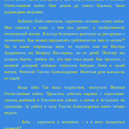
Отечественной войне. Они дошли до самого Берлина, были
награждены медалями.
Бабушка Люба замолчала, задумчиво склонив голову набок.
Мне кажется, я знаю, о чем она думает: о необратимости
человеческой жизни. Я всегда болезненно реагирую на репортажи о
заложниках. Как можно предъявлять требования на чью-то жизнь?!
Ни за какие сокровища мира не поднять нам ни Нестора
Андреевича, ни Матрену Васильевну, ни их детей. Поэтому мы
должны беречь, любить тех, кто еще пока рядом. Как трепетно, с
великой дочерней любовью относится бабушка Люба к своей
матери, Фечиной Таисии Александровне. Нелегкая доля выпала на
ее судьбу.
Когда баба Тая была подростком, наступила Великая
Отечественная война. Пришлось работать наравне с взрослыми:
сначала рыбачкой в Енотаевском районе, а потом в Астрахани на
судоверфи. За работу в тылу Таисия Александровна имеет четыре
медали.
- Баба, - нарушила я молчание, - а я могу называться
казачкой?