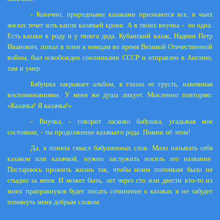
- Конечно, природными казаками признаются все, в чьих
жилах течет хоть капля казачьей крови. А в твоих внучка -
не одна.
Есть казаки в роду и у твоего деда. Кубанский казак, Надеин Петр
Иванович, попал в плен к немцам во время Великой Отечественной
войны, был освобожден союзниками СССР и отправлен в Англию,
там и умер.
Бабушка закрывает альбом, в глазах ее грусть, навеянная
воспоминаниями. У меня же душа ликует. Мысленно повторяю:
«Казачка! Я казачка!»
- Внучка, - говорит ласково бабушка, угадывая мое
состояние, - ты продолжение казачьего рода. Помни об этом!
Да, я поняла смысл бабушкиных слов. Мало называть себя
казаком или казачкой, нужно заслужить носить это название.
Постараюсь прожить жизнь так, чтобы моим потомкам было не
стыдно за меня. И может быть, лет через сто или двести кто-то из
моих праправнуков будет писать сочинение о казаках и не забудет
помянуть меня добрым словом.