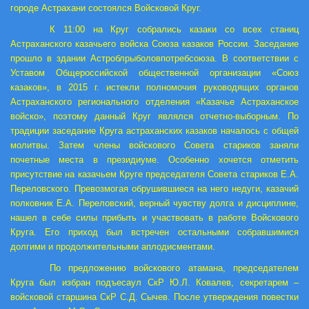
городе Астрахани состоялся Войсковой Круг.
К 11:00 на Круг собрались казаки со всех станиц
Астраханского казачьего войска Союза казаков России. Заседание
прошло в здании Астроблрыболовпотребсоюза. В соответствии с
Уставом Общероссийской общественной организации «Союз
казаков», в 2015 г. истекли полномочия руководящих органов
Астраханского регионального отделения «Казачье Астраханское
войско», поэтому данный Круг являлся отчетно-выборным. По
традиции заседание Круга астраханских казаков началось с общей
молитвы. Затем члены войскового Совета стариков заняли
почетные места в президиуме. Особенно хочется отметить
присутствие на казачьем Круге председателя Совета стариков Е.А.
Переловского. Превозмогая обрушившиеся на него недуги, казачий
полковник Е.А. Переловский, верный чувству долга и дисциплине,
нашел в себе силы прибыть и участвовать в работе Войскового
Круга. Его приход был встречен остальными собравшимися
долгими и продолжительными аплодисментами.
По предложению войскового атамана, председателем
Круга был избран подъесаул СкР Ю.Л. Ковалев, секретарем –
войсковой старшина СкР С.Д. Сычев. После утверждения повестки