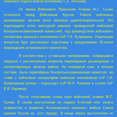
казачьего отдела войска полковнику С.Е. Антонову.
От имени Войскового Правления Атаман М.С. Сычев
отчитался перед Войсковым Кругом. Работа войсковых
руководящих органов была признана удовлетворительной. Это
подтвердили итоги ежегодной ревизии, проведенной войсковой
Контрольно-ревизионной комиссией, под руководством войскового
контролера казачьего полковника СкР Г.И. Купряшина. Отдельным
вопросом Круг рассмотрел подготовку к празднованию 25-летия
возрождения астраханского казачества.
В соответствии с уставными требованиями, собравшиеся
перешли к рассмотрению вопросов переизбрания руководящих и
контролирующих органов войска. На очередной срок, в полном
составе, была переизбрана Контрольно-ревизионная комиссия, во
главе с войсковым контролером казачьим полковником СкР Г.И.
Купряшиным (члены – подъесаул СкР Ю.Л. Ковалев и сотник СкР
Е.В. Керимов).
После голосования слова взял войсковой атаман М.С.
Сычев. В своем выступлении он подвел 6-летний итог своего
атаманства и развития Астраханского казачьего войска Союза
казаков России за этот период.. В конце своего выступления он