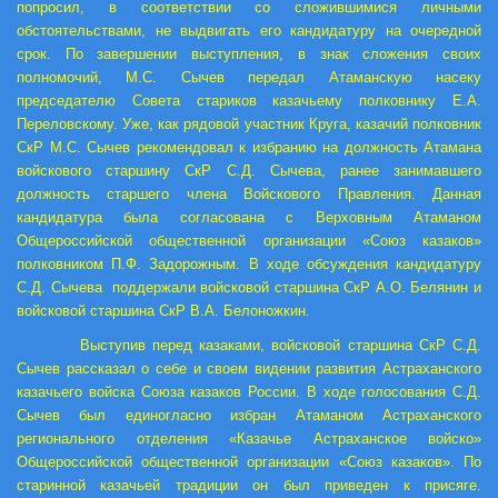
попросил, в соответствии со сложившимися личными
обстоятельствами, не выдвигать его кандидатуру на очередной
срок. По завершении выступления, в знак сложения своих
полномочий, М.С. Сычев передал Атаманскую насеку
председателю Совета стариков казачьему полковнику Е.А.
Переловскому. Уже, как рядовой участник Круга, казачий полковник
СкР М.С. Сычев рекомендовал к избранию на должность Атамана
войскового старшину СкР С.Д. Сычева, ранее занимавшего
должность старшего члена Войскового Правления. Данная
кандидатура была согласована с Верховным Атаманом
Общероссийской общественной организации «Союз казаков»
полковником П.Ф. Задорожным. В ходе обсуждения кандидатуру
С.Д. Сычева поддержали войсковой старшина СкР А.О. Белянин и
войсковой старшина СкР В.А. Белоножкин.
Выступив перед казаками, войсковой старшина СкР С.Д.
Сычев рассказал о себе и своем видении развития Астраханского
казачьего войска Союза казаков России. В ходе голосования С.Д.
Сычев был единогласно избран Атаманом Астраханского
регионального отделения «Казачье Астраханское войско»
Общероссийской общественной организации «Союз казаков». По
старинной казачьей традиции он был приведен к присяге.