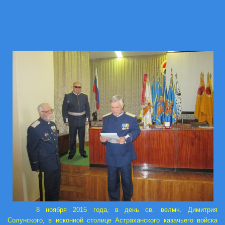
8 ноября 2015 года, в день св. велмч. Димитрия
Солунского, в исконной столице Астраханского казачьего войска