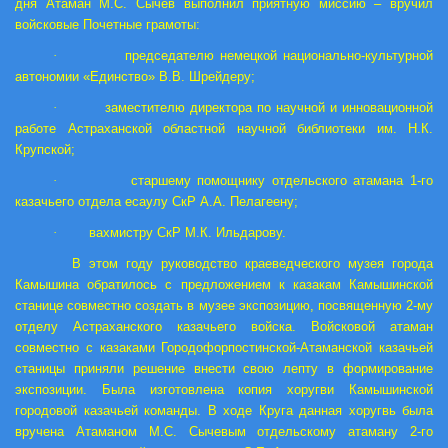
дня Атаман М.С. Сычев выполнил приятную миссию – вручил
войсковые Почетные грамоты:
·
председателю немецкой национально-культурной
автономии «Единство» В.В. Шрейдеру;
·
заместителю директора по научной и инновационной
работе Астраханской областной научной библиотеки им. Н.К.
Крупской;
·
старшему помощнику отдельского атамана 1-го
казачьего отдела есаулу СкР А.А. Пелагеену;
·
вахмистру СкР М.К. Ильдарову.
В этом году руководство краеведческого музея города
Камышина обратилось с предложением к казакам Камышинской
станице совместно создать в музее экспозицию, посвященную 2-му
отделу Астраханского казачьего войска. Войсковой атаман
совместно с казаками Городофорпостинской-Атаманской казачьей
станицы приняли решение внести свою лепту в формирование
экспозиции. Была изготовлена копия хоругви Камышинской
городовой казачьей команды. В ходе Круга данная хоругвь была
вручена Атаманом М.С. Сычевым отдельскому атаману 2-го