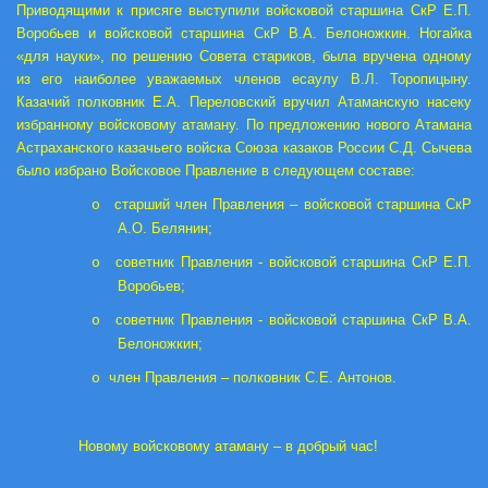
Приводящими к присяге выступили войсковой старшина СкР Е.П.
Воробьев и войсковой старшина СкР В.А. Белоножкин. Ногайка
«для науки», по решению Совета стариков, была вручена одному
из его наиболее уважаемых членов есаулу В.Л. Торопицыну.
Казачий полковник Е.А. Переловский вручил Атаманскую насеку
избранному войсковому атаману. По предложению нового Атамана
Астраханского казачьего войска Союза казаков России С.Д. Сычева
было избрано Войсковое Правление в следующем составе:
старший член Правления – войсковой старшина СкР
o
А.О. Белянин;
советник Правления - войсковой старшина СкР Е.П.
o
Воробьев;
советник Правления - войсковой старшина СкР В.А.
o
Белоножкин;
член Правления – полковник С.Е. Антонов.
o
Новому войсковому атаману – в добрый час!