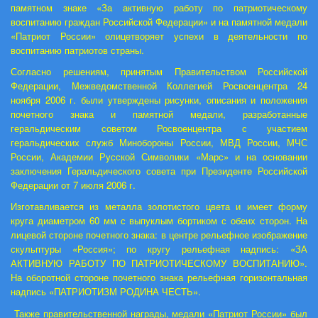
памятном знаке «За активную работу по патриотическому
воспитанию граждан Российской Федерации» и на памятной медали
«Патриот России» олицетворяет успехи в деятельности по
воспитанию патриотов страны.
Согласно решениям, принятым Правительством Российской
Федерации, Межведомственной Коллегией Росвоенцентра 24
ноября 2006 г. были утверждены рисунки, описания и положения
почетного знака и памятной медали, разработанные
геральдическим советом Росвоенцентра с участием
геральдических служб Минобороны России, МВД России, МЧС
России, Академии Русской Символики «Марс» и на основании
заключения Геральдического совета при Президенте Российской
Федерации от 7 июля 2006 г.
Изготавливается из металла золотистого цвета и имеет форму
круга диаметром 60 мм с выпуклым бортиком с обеих сторон. На
лицевой стороне почетного знака: в центре рельефное изображение
скульптуры «Россия»; по кругу рельефная надпись: «ЗА
АКТИВНУЮ РАБОТУ ПО ПАТРИОТИЧЕСКОМУ ВОСПИТАНИЮ».
На оборотной стороне почетного знака рельефная горизонтальная
надпись «ПАТРИОТИЗМ РОДИНА ЧЕСТЬ».
Также правительственной награды, медали «Патриот России» был