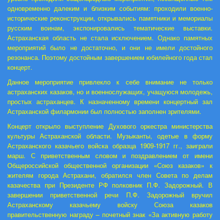
одновременно далеким и близким событиям: проходили военно-
исторические реконструкции, открывались памятники и мемориалы
русским воинам, экспонировались тематические выставки.
Астраханская область не стала исключением. Однако памятных
мероприятий было не достаточно, и они не имели достойного
резонанса. Поэтому достойным завершением юбилейного года стал
концерт.
Данное мероприятие привлекло к себе внимание не только
астраханских казаков, но и военнослужащих, учащуюся молодежь,
простых астраханцев. К назначенному времени концертный зал
Астраханской филармонии был полностью заполнен зрителями.
Концерт открыло выступление Духового оркестра министерства
культуры Астраханской области. Музыканты, одетые в форму
Астраханского казачьего войска образца 1909-1917 гг., заиграли
марш. С приветственным словом и поздравлением от имени
Общероссийской общественной организации «Союз казаков» к
жителям города Астрахани, обратился член Совета по делам
казачества при Президенте РФ полковник П.Ф. Задорожный. В
завершении приветственной речи П.Ф. Задорожный вручил
Астраханскому казачьему войску Союза казаков
правительственную награду – почетный знак «За активную работу