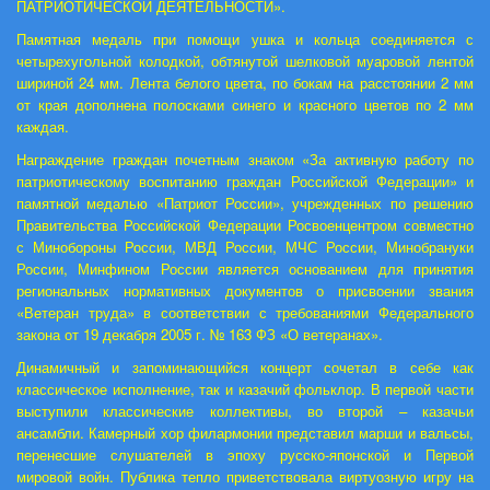
ПАТРИОТИЧЕСКОЙ ДЕЯТЕЛЬНОСТИ».
Памятная медаль при помощи ушка и кольца соединяется с
четырехугольной колодкой, обтянутой шелковой муаровой лентой
шириной 24 мм. Лента белого цвета, по бокам на расстоянии 2 мм
от края дополнена полосками синего и красного цветов по 2 мм
каждая.
Награждение граждан почетным знаком «За активную работу по
патриотическому воспитанию граждан Российской Федерации» и
памятной медалью «Патриот России», учрежденных по решению
Правительства Российской Федерации Росвоенцентром совместно
с Минобороны России, МВД России, МЧС России, Минобрануки
России, Минфином России является основанием для принятия
региональных нормативных документов о присвоении звания
«Ветеран труда» в соответствии с требованиями Федерального
закона от 19 декабря 2005 г. № 163 ФЗ «О ветеранах».
Динамичный и запоминающийся концерт сочетал в себе как
классическое исполнение, так и казачий фольклор. В первой части
выступили классические коллективы, во второй – казачьи
ансамбли. Камерный хор филармонии представил марши и вальсы,
перенесшие слушателей в эпоху русско-японской и Первой
мировой войн. Публика тепло приветствовала виртуозную игру на