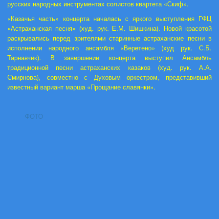
русских народных инструментах солистов квартета «Скиф».
«Казачья часть» концерта началась с яркого выступления ГФЦ
«Астраханская песня» (худ. рук. Е.М. Шишкина). Новой красотой
раскрывались перед зрителями старинные астраханские песни в
исполнении народного ансамбля «Веретено» (худ рук. С.Б.
Тарнавчик). В завершении концерта выступил Ансамбль
традиционной песни астраханских казаков (худ. рук. А.А.
Смирнова), совместно с Духовым оркестром, представивший
известный вариант марша «Прощание славянки».
ФОТО