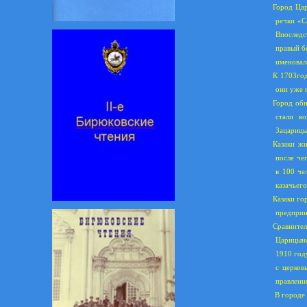
Город Цар
речки «С
Впоследс
правый б
именовал
К 1703год
они уже 
Город обн
стали в
Зацарицы
Казаки жи
после че
в 100 че
казачьего
Казаки го
предприн
Сравните
Царицынс
1910 год
с церков
правлени
В городе