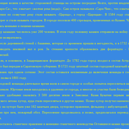
ицын возник в качестве сторожевой станицы на острове посредине Волги, против впаден
ари-Са», что означает «желтая река (вода)». Сам остров назывался «Сари-Чин», что означ
твии по созвучию реку стали называть «Царица», а город «Царицын». В 1584 году ст
ерег и стали называть городом. В городе поселили 400 стрельцов, привезенных из Казани. Ч
ась конными и пешими казаками.
у казаками числилось уже 200 человек. В этом году половину казаков отправили на войну
не возвратились.
если деревянной стеной с башнями, которые со временем пришли в негодность, и в 1732 
озводить земляной вал и ров. За стенами крепости образовались два форштадта -
нский.
ли, в основном, в Зацарицынском форштадте. До 1782 года город входил в состав Астр
го был передан в Саратовскую губернию. В 1721 году штатный состав городовой казачьей 
ловек при одном сотнике. Этот состав оставался неизменным до включения команды в со
 полка в 1801 году.
родовой команды длительное время жили в самом городе и особых попыток переселиться н
имали. Юртовая земля находилась в удалении от города, и многие ее участки были безводн
льно удобными оказались 3 500 десятин земли в Заволжье. Казак Букатин первым за
кого затона хутор, куда стали переселяться и другие казаки. Позже хутор получил наимен
у на хуторе было уже 162 казачьих двора, хуторское правление, фельдшер с амбулаторией,
ью при нем, пожарный обоз. Переселение продолжалось и позже, предполагался перевод
я.
 осталось станичное правление и конюшни станичного коневодства Оставшиеся казаки прож