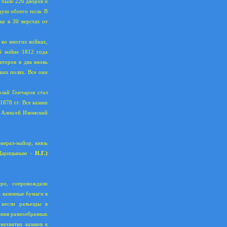
 было 226 дворов и
душ обоего пола. В
ке в 30 верстах от
 во многих войнах,
й войне 1812 года
кторов в два вновь
ких полях. Все они
олай Гончаров стал
1878 гг. Все казаки
р Алексей Изюмский
нерал-майор, князь
 Царицыным -
Н.Г.)
еро, сопровождали
 казенные бумаги в
 несли разъезды в
шения разнообразных
нехватки казаков к