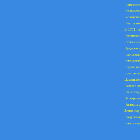
перечисл
положени
хозяйств
бесплатно
В 1771 го
пришлось
обязанно
Представл
пятидеся
пятидесят
Сарпе ин
для рассы
Царицынс
казаков 
свою хор
На верхне
Атамана 
Земля ца
году каз
наличную