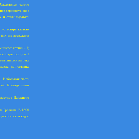
Следствием такого
 поддерживать свое
, и стали выдавать
 но вскоре казакам
а них же возложили
 числе: сотник - 1;
вской крепости) – 1
оселившихся на реке
казак;
при сотнике
а. Небольшая часть
лей. Команда имела
квартире Наказного
ом Грозным. В 1800
 десятин на каждую