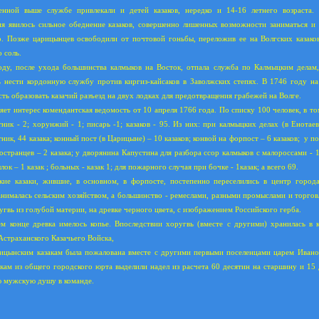
енной выше службе привлекали и детей казаков, нередко и 14-16 летнего возраста. 
я явилось сильное обеднение казаков, совершенно лишенных возможности заниматься и
о. Позже царицынцев освободили от почтовой гоньбы, переложив ее на Волгских казаков
 соль.
ду, после ухода большинства калмыков на Восток, отпала служба по Калмыцким делам,
 нести кордонную службу против киргиз-кайсаков в Заволжских степях. В 1746 году н
сть образовать казачий разъезд на двух лодках для предотвращения грабежей на Волге.
яет интерес комендантская ведомость от 10 апреля 1766 года. По списку 100 человек, в том
тник - 2; хорунжий - 1; писарь -1; казаков - 95. Из них: при калмыцких делах (в Енотае
ник, 44 казака; конный пост (в Царицыне) – 10 казаков; конвой на форпост – 6 казаков;
у п
остранцев – 2 казака; у дворянина Капустина для разбора ссор калмыков с малороссами - 1
лок – 1 казак ; больных - казак 1; для пожарного случая при бочке - 1казак; а всего 69.
кие казаки, жившие, в основном, в форпосте, постепенно переселились в центр город
занималась сельским хозяйством, а большинство - ремеслами, разными промыслами и торгов
угвь из голубой материи, на древке черного цвета, с изображением Российского герба.
м конце древка имелось копье. Впоследствии хоругвь (вместе с другими) хранилась в 
Астраханского Казачьего Войска,
рицынским казакам была пожалована вместе с другими первыми поселенцами царем Иван
акам из общего городского юрта выделили надел из расчета 60 десятин на старшину и 15
 мужскую душу в команде.