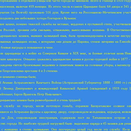
горожанами и отдельной улицы или части города не занимали. Всего в станице в 1910 году
населения, включая 419 женщин. Из этого числа в самом Царицыне было 64 двора и 345 
укатин (за Волгой) проживало 516 душ. Кроме него на Россошанско-Мечетинском участ
аходились два небольших хутора Гончаров и Кузьмин.
ие казаки, помимо тяжелой службы на заставах, кордонах в пустынной степи, участвовали
я Россией, проявив себя смелыми, отважными, выносливыми воинами. В Отечественно
арицынских казаков, знавших калмыцкий язык, была прикомандирована в качестве инстру
ванных калмыцких полка, с которыми они дошли до Парижа, стояли лагерями на Елисейс
 боевые награды и повышение в чине.
ли царицынцы и в войне на Северном Кавказе в XIX веке, за боевые отличия казак Ник
ским кавалером. Отважно сражались царицынские казаки в русско-турецкой войне в 1877 - 
раждены светло-бронзовыми медалями и памятным знаком на головные уборы, а вахмист
н Георгиевскими крестами 4 и 3 степени.
 казаками станицы были;
й Атаман Астраханского Казачьего Войска (Астраханский Губернатор 1888 – 1890 гг.) ге
ий Леонид Дмитриевич и командующий Кавказской Армией (овладевшей в 1919 году
лейтенант, барон Врангель Петр Николаевич.
рицынских казаков была разнообразной и очень трудной.
и службу по городу, несли почтовую гоньбу, охраняли Баскунчакское соляное оз
вшиеся из Астрахани фрукты к царскому двору, сопровождали колодников, курьеров, возили
к на Дон, сопровождали иностранцев, содержали пост на Татьянинском острове и
стях города. Но наиболее трудной нагрузкой было
выделение наряда в 45 казаков для ре
 с жившими в степях калмыками. Они поочередно целый год несли эту службу. Из-за 