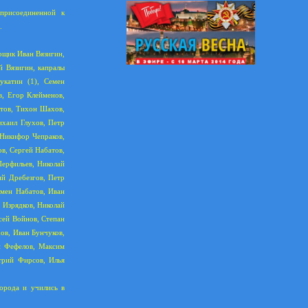
присоединенной к
.
рщик Иван Вязигин,
й Вязигин, капралы
укатин (1), Семен
, Егор Клейменов,
атов, Тихон Шахов,
ихаил Глухов, Петр
 Никифор Чепраков,
в, Сергей Набатов,
Перфильев, Николай
ий Дребезгов, Петр
емен Набатов, Иван
 Изрядков, Николай
сей Войнов, Степан
ов, Иван Бунчуков,
ай Фефелов, Максим
трий Фирсов, Илья
орода и учились в