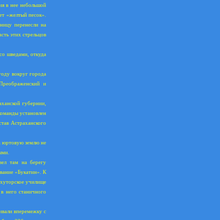
ия в нее небольшой
ает «желтый песок».
аницу перенесли на
асть этих стрельцов
 со шведами, откуда
году вокруг города
 Преображенский и
аханской губернии,
команды установлен
став Астраханского
а юртовую землю не
ыми.
вел там на берегу
ование «Букатин». К
 хуторское училище
 в него станичного
ивали вперемежку с