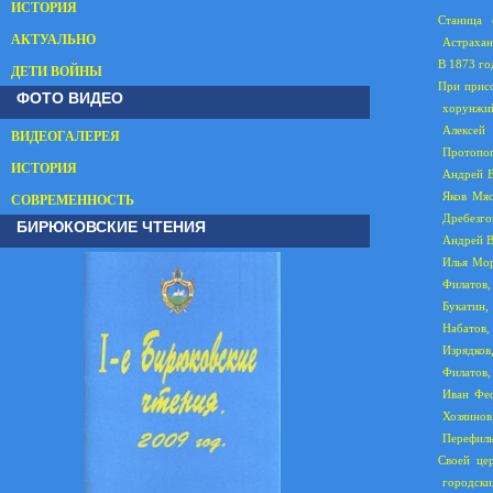
ИСТОРИЯ
Станица 
АКТУАЛЬНО
Астрахан
В 1873 го
ДЕТИ ВОЙНЫ
При присо
ФОТО ВИДЕО
хорунжий
Алексей 
ВИДЕОГАЛЕРЕЯ
Протопоп
ИСТОРИЯ
Андрей В
Яков Мяс
СОВРЕМЕННОСТЬ
Дребезго
БИРЮКОВСКИЕ ЧТЕНИЯ
Андрей В
Илья Мор
Филатов,
Букатин,
Набатов,
Изрядков
Филатов,
Иван Феф
Хозяино
Перефиль
Своей це
городски