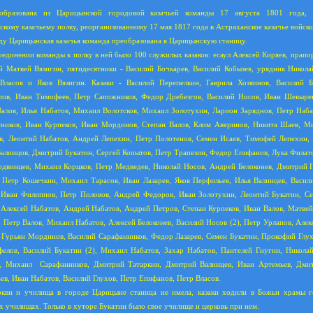
образована из Царицынской городовой казачьей команды 17 августа 1801 года, 
скому казачьему полку, реорганизованному 17 мая 1817 года в Астраханское казачье войско
ду Царицынская казачья команда преобразована в Царицынскую станицу.
единении команды к полку в ней было 100 служилых казаков: есаул Алексей Киряев, прапо
 Матвей Вязигин, пятидесятники - Василий Бочкарев, Василий Кобызев, урядник Никола
Власов и Яков Вязигин. Казаки - Василий Перепелкин, Гаврила Хозяинов, Василий Б
ов, Иван Тимофеев, Петр Сапожников, Федор Дребезгов, Василий Носов, Иван Шевырев
алов, Илья Набатов, Михаил Волотсков, Михаил Золотухин, Ларион Заряднов, Петр Наб
ников, Иван Курпеков, Иван Мординов, Степан Валов, Клим Аверинов, Никита Шаев, М
в, Леонтий Набатов, Андрей Лепехин, Петр Полотенов, Семен Исаев, Тимофей Лепехин,
алинцов, Дмитрий Букатин, Сергей Копытов, Петр Трапезин, Федор Епифанов, Лука Филато
двинцев, Михаил Корцков, Петр Медведев, Николай Носов, Андрей Белоконев, Дмитрий 
 Петр Кошечкин, Михаил Тарасов, Иван Лазарев, Яков Перфильев, Илья Валинцев, Васил
 Иван Филиппов, Петр Половов, Андрей Федоров, Иван Золотухин, Леонтий Букатин, С
 Алексей Набатов, Андрей Набатов, Андрей Петров, Степан Курпеков, Иван Валов, Матвей
, Петр Валов, Михаил Набатов, Алексей Белоконев, Василий Носов (2), Петр Урлапов, Алек
 Гурьян Мординов, Василий Сарафанников, Федор Лазарев, Семен Букатин, Прокофий Глух
елов, Василий Букатин (2), Михаил Набатов, Захар Набатов, Пантелей Гнугин, Никол
в, Михаил
Сарафанников, Дмитрий Татаркин, Дмитрий Валинцев, Иван Артемьев, Дми
ев, Иван Набатов, Василий Глухов, Петр Епифанов, Петр Власов.
ркви и училища в городе Царицыне станица не имела, казаки ходили в Божьи храмы г
х училищах. Только в хуторе Букатин было свое училище и церковь при нем.