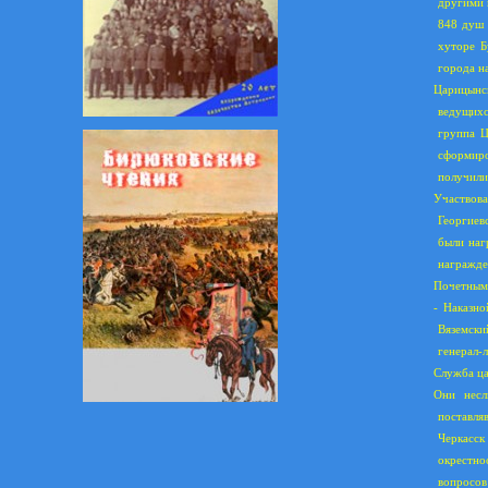
другими 
848 душ 
хуторе Б
города н
Царицынск
ведущихс
группа Ц
сформиро
получили
Участвова
Георгиев
были наг
награжде
Почетными
- Наказно
Вяземск
генерал-
Служба ца
Они несл
поставля
Черкасс
окрестно
вопросов