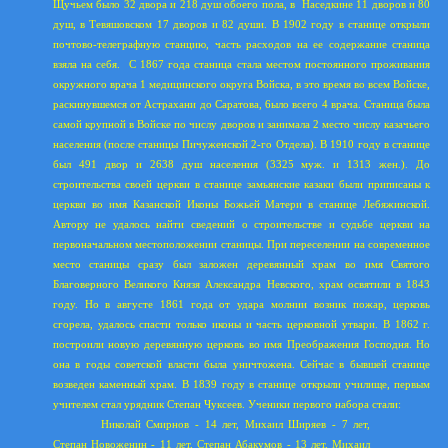
Щучьем было 32 двора и 218 душ обоего пола, в
Наседкине 11 дворов и 80
душ, в Тевяшовском 17 дворов и 82 души. В 1902 году в станице открыли
почтово-телеграфную станцию, часть расходов на ее содержание станица
взяла на себя.
С 1867 года станица стала местом постоянного проживания
окружного врача 1 медицинского округа Войска, в это время во всем Войске,
раскинувшемся от Астрахани до Саратова,
6ыло
всего 4 врача. Станица была
самой крупной в Войске по числу дворов и занимала 2 место числу казачьего
населения (после станицы Пичуженской 2-го Отдела). В 1910 году в станице
был 491 двор и 2638 душ населения (3325 муж. и 1313 жен.). До
строительства своей церкви в станице замьянские казаки были приписаны к
церкви во имя Казанской Иконы Божьей Матери в станице Лебяжинской.
Автору не удалось найти сведений о строительстве и судьбе церкви на
первоначальном местоположении станицы. При переселении на современное
место станицы сразу был заложен деревянный храм во имя Святого
Благоверного Великого Князя Александра Невского, храм освятили в 1843
году. Но в августе 1861 года от удара молнии возник пожар, церковь
сгорела, удалось спасти только иконы и часть церковной утвари. В 1862 г.
построили новую деревянную церковь во имя Преображения Господня. Но
она в годы советской власти была уничтожена. Сейчас в бывшей станице
возведен каменный храм. В 1839 году в станице открыли училище, первым
учителем
стал
урядник Степан Чуксеев. Ученики первого набора стали:
Николай Смирнов - 14 лет, Михаил Ширяев - 7 лет,
Степан Новоженин - 11 лет, Степан Абакумов - 13 лет, Михаил