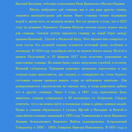
Василий Касаткин, чеботари (сапожники) Петр Брыкунов и Михаил Рудаков.
Место, выбранное для станицы, как и для ряда других станиц,
оказалось малопригодным для жилья. Берег станицы сильно подмывало
водой и, кроме того, ее засыпало песком. Все это привело к тому, что в 1832
году по решению Наказного Атамана Петрова начался поиск нового места
для станицы. Сначала хотели перенести станицу на левый берег между
ериками Казенный,
Глухой и Мужичий Брод. Этот вариант был отвергнут, в
этом случае без должной охраны
ос
танется почтовый тракт, особенно в
половодье. В 1834 году подобрали место на правом
б
ерегу между Волгой и
ериком Подгорный, и 18 февраля 1837 года получено разрешение на
переселение станицы. Но казаки были сильно загружены службой, и поэтому
Военный губернатор Тимирязев разрешил проводить переселение в три
очереди (одна переселяется, две служат), а «семидесяти же очень бедного
состояния семьям приказал выдать ссуду из войскового капитала». Для
развернувшегося строительства не хватало леса, и тогда разрешили рубить
его в других станицах. Через 4 года, в 1841 году переселение было
закончено, станица утвердилась в 66 километрах от Астрахани. Следует
отметить, что и на новом месте в половодье улицы и дворы заливало водой.
Позже в станице образовалось 3 хутора, Щучий и Наседкин за Волгой и
один вблизи станицы, названный в 1895 году Тевяшовским в честь Наказного
Атамана Астраханского Казачьего Войска (одновременно Астраханский
Губернатор в 1890 – 1895) Тевяшова Николая Николаевича. В 1895 году в