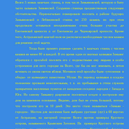
Волги 5 новых казачьих станиц, в том числе Замьяновской, которую в быту
часто называли Замьянской. Созданию станицы предшествовали следующие
обстоятельства. Первоначально планировали поселить в районе будущих
Замьяновской и Лебяжинской станиц по 250 казаков, но при этом
продолжали оставаться неохраняемыми очень большие участки до
Енотаевской крепости и от Енотаевска до Черноярской крепости. Кроме
того, Астраханский казачий полк не располагал необходимым числом казаков
для решения этой задачи.
Тогда было принято решение сделать 5 казачьих станиц с числом
казаков не менее 80 в каждой. В это время один из знатных калмыков Замьянг
обратился с просьбой поселить его с подвластными ему людьми в особо
устроенном для него городке на Волге, где бы он мог зимовать, а летом
кочевать со своим скотом вблизи. Мотивом этой просьбы были «утеснения
и
обиды» от калмыцкого наместника Убуши. Но перевод калмыков в оседлое
положение признали нежелательным, т. к. их пребывание в степи служило
прикрытием населенных пунктов от нападения соседних народов с Запада и
Юга. Но самому Замьянгу разрешили поселиться оседло и построили ему
дом на каменном основании. Видимо, дом был не очень большой, потому
что построили его за 10 дней. Это место стало называться «Замьян -
городок». Местом для заселения было выбрано урочище (луг) в 60 верстах
от Астрахани, на нагорной стороне Волги против приверха Круглого
острова, называемого Крымским Затоном. На
приверхе Круглого острова