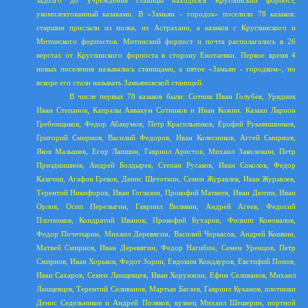
задолго до учреждения станицы находился Круглинский форпост,
укомплектованный казаками. В «Замьян - городок» поселили 78 казаков:
старшин прислали из полка, из Астрахани, а казаков с Круглинского и
Митинского форпостов. Митинский форпост и почта располагались в 26
верстах от Круглинского форпоста в сторону Енотаевки. Первое время 4
новых поселения назывались станицами, а пятое «Замьян - городком», но
вскоре его стали называть Замьяновской станицей.
В числе первых 78 казаков были: Сотник Иван Голубев, Урядник
Иван Степанов, Капралы Аввакум Сотников и Иван Кожин. Казаки Ларион
Гребенщиков, Федор Абакумов, Петр Красильников, Ерофей Рукавишников,
Григорий Смирнов, Василий Федоров, Иван Колесников, Аггей Смирнов,
Яков Малышев, Егор Лапшин, Гавриил Аристов, Михаил Заколюкин, Петр
Призднишнов, Андрей Болдырев, Степан Русаков, Иван Соколов, Федор
Казачин, Агафон Греков, Денис Щетоткин, Семен Журавлев, Иван Журавлев,
Терентий Никифоров, Иван Гоглазин, Прокофий Матвеев, Иван Дютин, Иван
Орлов, Осип Перелыгин, Гавриил Вилявин, Андрей Агеев, Федосий
Плотников, Кондратий Иванов, Прокофий Бухаров, Филипп Коновалов,
Федор Почетырин, Михаил Деревягин, Василий Черкасов, Андрей Кошкин,
Матвей Смирнов, Иван Деревягин, Федор Нагибин, Семен Уренцов, Петр
Смирнов, Иван Хорьков, Федот Зорин, Евдоким Кондауров, Евстифий Попов,
Иван Сахаров, Семен Лаищевцев, Иван Хорунжин, Ефим Селиванов, Михаил
Лаищевцев, Терентий Селиванов, Мартын Багаев, Гавриил Куканов, плотники
Денис Седельников и Андрей Поляков, кузнец Михаил Шешерин, портной