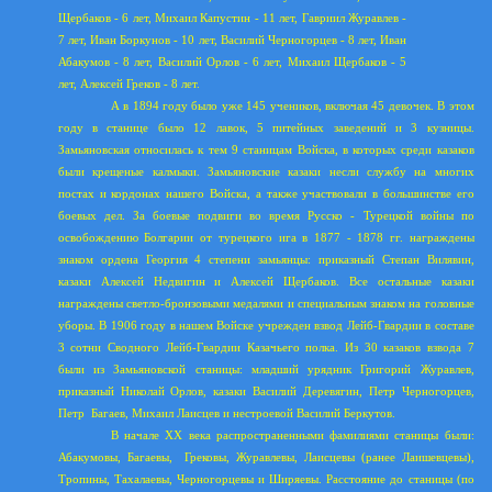
Щербаков - 6 лет, Михаил Капустин - 11 лет, Гавриил Журавлев -
7 лет, Иван Боркунов - 10 лет, Василий Черногорцев - 8 лет, Иван
Абакумов - 8 лет, Василий Орлов - 6 лет, Михаил Щербаков - 5
лет, Алексей Греков - 8 лет.
А в 1894 году было уже 145 учеников, включая 45 девочек. В этом
году в станице было 12 лавок, 5 питейных заведений и 3 кузницы.
Замьяновская относилась к тем 9 станицам Войска, в которых среди казаков
были крещеные калмыки. Замьяновские казаки несли службу на многих
постах и кордонах нашего Войска, а также участвовали в большинстве его
боевых дел. За боевые подвиги во время Русско - Турецкой войны по
освобождению Болгарии от турецкого ига в 1877 - 1878 гг. награждены
знаком ордена Георгия 4 степени замьянцы: приказный Степан Вилявин,
казаки Алексей Недвигин и Алексей Щербаков. Все остальные казаки
награждены светло-бронзовыми медалями и специальным знаком на головные
уборы. В 1906 году в нашем Войске учрежден взвод Лейб-Гвардии в составе
3 сотни Сводного Лейб-Гвардии Казачьего полка. Из 30 казаков взвода 7
были из Замьяновской станицы: младший урядник Григорий Журавлев,
приказный Николай Орлов, казаки Василий Деревягин, Петр Черногорцев,
Петр
Багаев, Михаил Лаисцев и нестроевой Василий Беркутов.
В начале XX века распространенными фамилиями станицы были:
Абакумовы, Багаевы,
Грековы, Журавлевы, Лаисцевы (ранее Лаишевцевы),
Тропины, Тахалаевы, Черногорцевы и Ширяевы. Расстояние до станицы (по