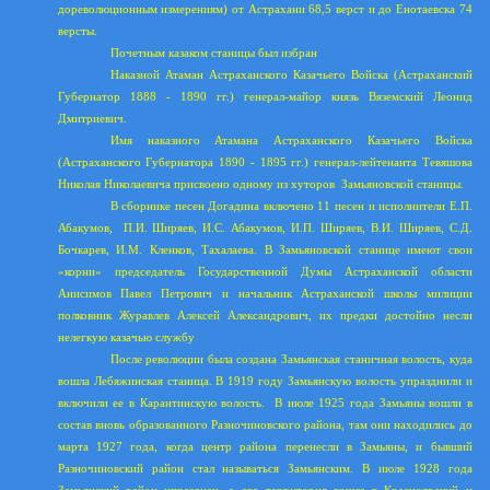
дореволюционным измерениям) от Астрахани 68,5 верст и до Енотаевска 74
версты.
Почетным казаком станицы был избран
Наказной Атаман Астраханского Казачьего Войска (Астраханский
Губернатор 1888 - 1890 гг.) генерал-майор князь Вяземский Леонид
Дмитриевич.
Имя наказного Атамана Астраханского Казачьего Войска
(Астраханского Губернатора 1890 - 1895 гг.) генерал-лейтенанта Тевяшова
Николая Николаевича присвоено одному из хуторов
Замьяновской станицы.
В сборнике песен Догадина включено 11 песен и исполнители Е.П.
Абакумов,
П.И. Ширяев, И.С. Абакумов, И.П. Ширяев, В.И. Ширяев, С.Д.
Бочкарев, И.М. Кленков, Тахалаева. В Замьяновской станице имеют свои
«корни» председатель Государственной Думы Астраханской области
Анисимов Павел Петрович и начальник Астраханской школы милиции
полковник Журавлев Алексей Александрович, их предки достойно несли
нелегкую казачью службу
После революции была создана Замьянская станичная волость, куда
вошла Лебяжинская станица. В 1919 году Замьянскую волость упразднили и
включили ее в Карантинскую волость.
В июле 1925 года Замьяны вошли в
состав вновь образованного Разночиновского района, там они находились до
марта 1927 года, когда центр района перенесли в Замьяны, и бывший
Разночиновский район стал называться Замьянским. В июле 1928 года