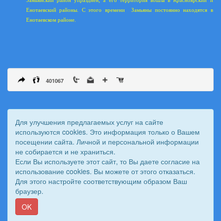
Замьянский район упразднен, а его территория вошла в Красноярский и
Енотаевский районы. С этого времени
Замьяны постоянно находятся в
Енотаевском районе.
401067
Для улучшения предлагаемых услуг на сайте
используются cookies. Это информация только о Вашем
посещении сайта. Личной и персональной информации
не собирается и не храниться.
Если Вы используете этот сайт, то Вы даете согласие на
использование cookies. Вы можете от этого отказаться.
Для этого настройте соответствующим образом Ваш
© 2011 - 2026 Вестник Астраханского казачьего войска. Все
браузер.
права защищены.
Сайт создан при поддержке «
Информационная сеть RD
»
OK