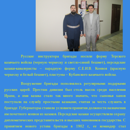
Русские инструктора бригады носили форму Терского
казачьего войска (черную черкеску и светло-синий бешмет), персидские
казаки-кавалеристы – парадную форму С.Е.И.В. Конвоя (красную
черкеску и белый бешмет), пластуны – Кубанского казачьего войска.
Вооружение бригады пополнялось регулярными подарками
русских царей. Престиж дивизии был столь высок среди населения
Ирана, а имя казака стало так много значить, что сыновья ханов
поступали на службу простыми казаками, считая за честь служить в
бригаде. Губернаторы ставили условием принятия должности назначения
им почетного конвоя из казаков. Персидские казаки осуществляли охрану
дипломатических представительств и высших чиновников государства. С
принятием нового устава бригады в
1902 г
., ее командир стал