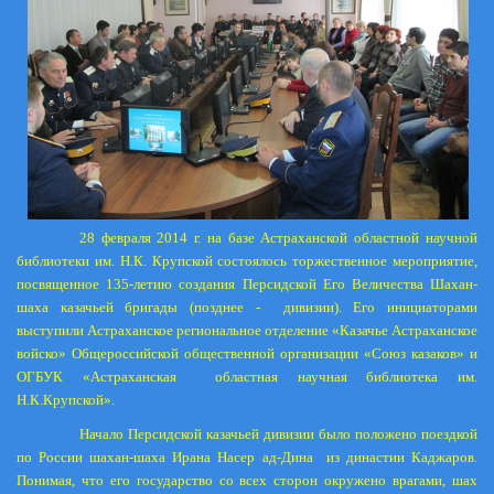
28 февраля
2014 г
. на базе Астраханской областной научной
библиотеки им. Н.К. Крупской состоялось торжественное мероприятие,
посвященное 135-летию создания Персидской Его Величества Шахан-
шаха казачьей бригады (позднее - дивизии). Его инициаторами
выступили Астраханское региональное отделение «Казачье Астраханское
войско» Общероссийской общественной организации «Союз казаков» и
ОГБУК «Астраханская
областная научная библиотека им.
Н.К.Крупской».
Начало Персидской казачьей дивизии было положено поездкой
по России шахан-шаха Ирана Насер ад-Дина из династии Каджаров.
Понимая, что его государство со всех сторон окружено врагами, шах