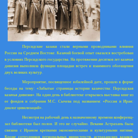
Персидские казаки стали верными проводниками влияния
России на Среднем Востоке. Казачий боевой опыт оказался востребован
в условиях Персидского государства. На протяжении десятков лет казачья
дивизия выполняла функции площадки встреч и взаимного обогащения
двух великих культур.
Мероприятие, посвященное юбилейной дате, прошло в форме
беседы на тему: «Забытые страницы истории казачества: Персидская
казачья дивизия». На один день в библиотеке открылась выставка книг из
ее фондов и собрания М.С. Сычева под названием: «Россия и Иран:
диалог цивилизаций».
Несмотря на рабочий день к назначенному времени конференц-
зал библиотеки был полон. И это не случайно. Веками Астрахань была
связана с Ираном крепкими экономическими и культурными нитями.
Кроме сотрудников региональных министерств, астраханских казаков,