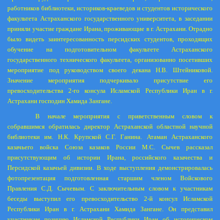
работников библиотеки, историков-краеведов и студентов исторического
факультета Астраханского государственного университета, в заседании
приняли участие граждане Ирана, проживающие в г. Астрахани. Отрадно
было видеть заинтересованность персидских студентов, проходящих
обучение на подготовительном факультете Астраханского
государственного технического факультета, организованно посетивших
мероприятие под руководством своего декана Н.В. Штейниковой.
Значение мероприятия подчеркивало присутствие его
превосходительства 2-го консула Исламской Республики Иран в г.
Астрахани господин Хамида Зангане.
В начале мероприятия с приветственным словом к
собравшимся обратилась директор Астраханской областной научной
библиотеки им. Н.К. Крупской С.Г. Ганина. Атаман Астраханского
казачьего войска Союза казаков России М.С. Сычев рассказал
присутствующим об истории Ирана, российского казачества и
Персидской казачьей дивизии. В ходе выступления демонстрировалась
фотопрезентация подготовленная старшим членом Войскового
Правления С.Д. Сычевым. С заключительным словом к участникам
беседы выступил его превосходительство 2-й консул Исламской
Республики Иран в г. Астрахани Хамида Зангане. Он представил
участникам позицию Исламской Республики Иран об историческом