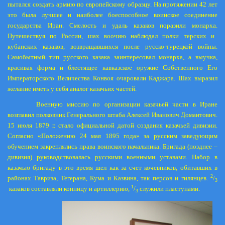
пытался создать армию по европейскому образцу.
На протяжении 42 лет
это была лучшее и наиболее боеспособное воинское соединение
государства Иран. Смелость и удаль казаков поразили монарха.
Путешествуя по России, шах воочию наблюдал полки терских и
кубанских казаков, возвращавшихся после русско-турецкой войны.
Самобытный тип русского казака заинтересовал монарха, а выучка,
красивая форма и блестящее кавказское оружие Собственного Его
Императорского Величества Конвоя очаровали Каджара. Шах выразил
желание иметь у себя аналог казачьих частей.
Военную миссию по организации казачьей части в Иране
возглавил полковник Генерального штаба Алексей Иванович Домантович.
15 июля
1879 г
. стало официальной датой создания казачьей дивизии.
Согласно «Положению 24 мая 1895 года» за русским заведующим
обучением закреплялись права воинского начальника. Бригада (позднее –
дивизия) руководствовалась русскими военными уставами. Набор в
казачью бригаду в это время шел как за счет кочевников, обитавших в
2
районах Тавриза, Тегерана, Кума и Казвина, так персов и гилянцев.
/
3
1
казаков составляли конницу и артиллерию,
/
служили пластунами.
3