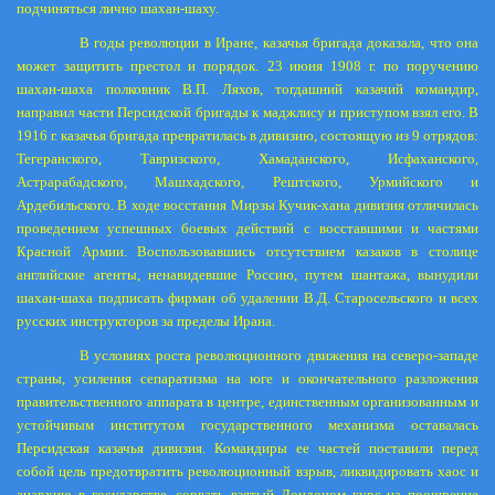
подчиняться лично шахан-шаху.
В годы революции в Иране, казачья бригада доказала, что она
может защитить престол и порядок.
23 июня
1908 г
. по поручению
шахан-шаха полковник В.П. Ляхов, тогдашний казачий командир,
направил части Персидской бригады к маджлису и приступом взял его. В
1916 г
. казачья б
ри
гада превратилась в дивизию, состоящую из 9 отрядов:
Тегеранского, Тавризского, Хамаданского, Исфаханского,
Астрарабадского, Машхадского, Рештского, Урмийского и
Ардебильского. В ходе восстания Мирзы Кучик-хана дивизия отличилась
проведением успешных боевых действий с восставшими и частями
Красной Армии. Воспользовавшись отсутствием казаков в столице
английские агенты, ненавидевшие Россию, путем шантажа, вынудили
шахан-шаха подписать фирман об удалении В.Д. Старосельского и всех
русских инструкторов за пределы Ирана.
В условиях роста революционного движения на северо-западе
страны, усиления сепаратизма на юге и окончательного разложения
правительственного аппарата в центре, единственным организованным и
устойчивым институтом государственного механизма оставалась
Персидская казачья дивизия. Командиры ее частей поставили перед
собой цель предотвратить революционный взрыв, ликвидировать хаос и
анархию в государстве, сорвать взятый Лондоном курс на поощрение