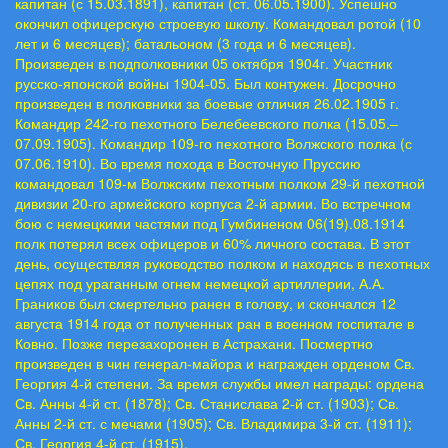
капитан (с 15.03.1891), капитан (ст. 06.05.1900). Успешно
окончил офицерскую строевую школу. Командовал ротой (10
лет и 6 месяцев); батальоном (3 года и 6 месяцев).
Произведен в подполковники 05 октября 1904г. Участник
русско-японской войны 1904-05. Был контужен. Досрочно
произведен в полковники за боевые отличия 26.02.1905 г.
Командир 242-го пехотного Белебеевского полка (15.05.–
07.09.1905). Командир 109-го пехотного Волжского полка (с
07.06.1910). Во время похода в Восточную Пруссию
командовал 109-м Волжским пехотным полком 29-й пехотной
дивизии 20-го армейского корпуса 2-й армии. Во встречном
бою с немецкими частями под Гумбиненом 06(19).08.1914
полк потерял всех офицеров и 60% личного состава. В этот
день, осуществляя руководство полком и находясь в пехотных
цепях под ураганным огнем немецкой артиллерии, А.А.
Граников был смертельно ранен в голову, и скончался 12
августа 1914 года от полученных ран в военном госпитале в
Ковно. Позже перезахоронен в Астрахани. Посмертно
произведен в чин генерал-майора и награжден орденом Св.
Георгия 4-й степени. За время службы имел награды: ордена
Св. Анны 4-й ст. (1878); Св. Станислава 2-й ст. (1903); Св.
Анны 2-й ст. с мечами (1905); Св. Владимира 3-й ст. (1911);
Св. Георгия 4-й ст. (1915).