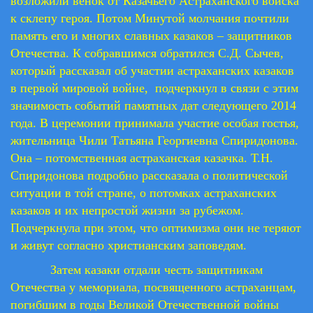
возложили венок от Казачьего Астраханского войска
к склепу героя. Потом Минутой молчания почтили
память его и многих славных казаков – защитников
Отечества. К собравшимся обратился С.Д. Сычев,
который рассказал об участии астраханских казаков
в первой мировой войне, подчеркнул в связи с этим
значимость событий памятных дат следующего 2014
года. В церемонии принимала участие особая гостья,
жительница Чили Татьяна Георгиевна Спиридонова.
Она – потомственная астраханская казачка. Т.Н.
Спиридонова подробно рассказала о политической
ситуации в той стране, о потомках астраханских
казаков и их непростой жизни за рубежом.
Подчеркнула при этом, что оптимизма они не теряют
и живут согласно христианским заповедям.
Затем казаки отдали честь защитникам
Отечества у мемориала, посвященного астраханцам,
погибшим в годы Великой Отечественной войны