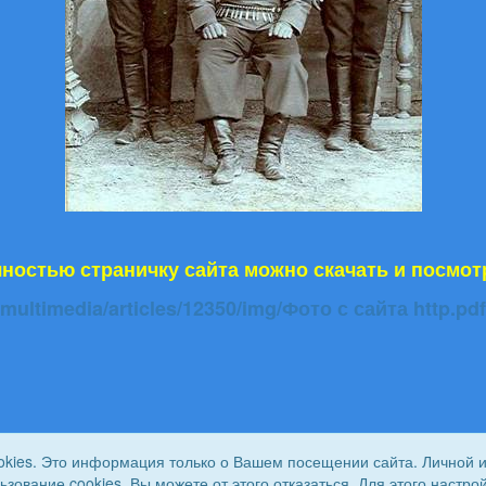
ностью страничку сайта можно скачать и посмот
multimedia/articles/12350/img/Фото с сайта http.pdf
okies. Это информация только о Вашем посещении сайта. Личной 
льзование cookies. Вы можете от этого отказаться. Для этого наст