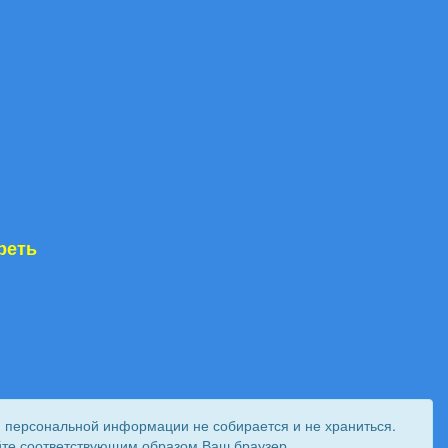
реть
и персональной информации не собирается и не храниться.
ройте соответствующим образом Ваш браузер.