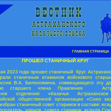
ГЛАВНАЯ СТРАНИЦА
ПРОШЕЛ СТАНИЧНЫЙ КРУГ
ая 2023 года прошел станичный Круг. Астраханс
брали станичным атаманом войскового старш
оссии В.А. Белоножкина, совмещающего эту д
тью старшего члена Правления Астра
льное отделения «Казачье Астраханское
ийской общественной организации «Союз каз
 избран станичный совет стариков в составе: еса
едседатель, членов совета стариков есаула Сою