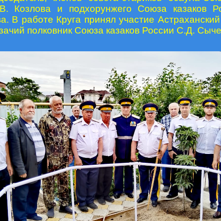
В. Козлова и подхорунжего Союза казаков Р
а. В работе Круга принял участие Астраханский
зачий полковник Союза казаков России С.Д. Сыче