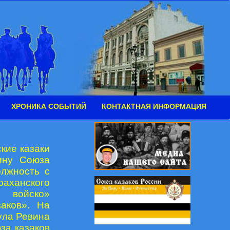
ХРОНИКА СОБЫТИЙ
КОНТАКТНАЯ ИНФОРМАЦИЯ
кие казаки
ину Союза
олжность с
ханского
 войско»
аков». На
ула Ревина
за казаков