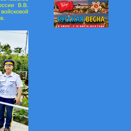
оссии В.В.
 войсковой
в.