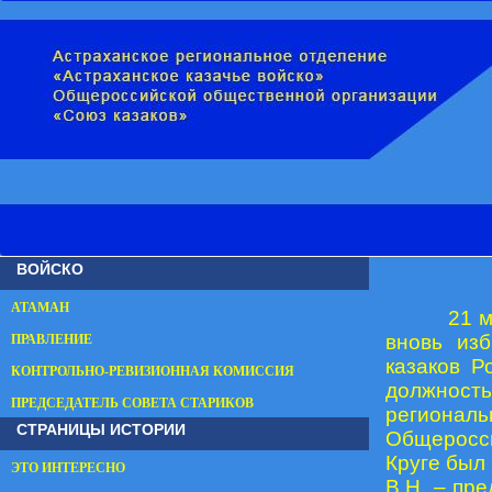
ВОЙСКО
АТАМАН
21 м
вновь из
ПРАВЛЕНИЕ
казаков Р
КОНТРОЛЬНО-РЕВИЗИОННАЯ КОМИССИЯ
должнос
ПРЕДСЕДАТЕЛЬ СОВЕТА СТАРИКОВ
региона
СТРАНИЦЫ ИСТОРИИ
Общеросс
Круге был
ЭТО ИНТЕРЕСНО
В.Н. – пр