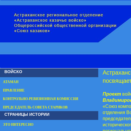
ВОЙСКО
Астраханс
посвящае
АТАМАН
ПРАВЛЕНИЕ
Проект
вой
КОНТРОЛЬНО-РЕВИЗИОННАЯ КОМИССИЯ
Владимиров
«Союз компо
ПРЕДСЕДАТЕЛЬ СОВЕТА СТАРИКОВ
отделения В
СТРАНИЦЫ ИСТОРИИ
председател
историческог
ЭТО ИНТЕРЕСНО
регионально