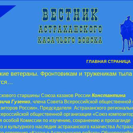
ГЛАВНАЯ СТРАНИЦА
кие ветераны. Фронтовикам и труженикам тыла
тся…
скового старшины Союза казаков России
Константина
ича Гузенко
, члена Совета Всероссийской общественной
зиторов России», Председателя Астраханского региональн
сероссийской общественной организации «Союз композитор
я особой Комиссии по изучению, сохранению и пропаганде
о и культурного наследия астраханского казачества Астрах
го отделения «Казачье Астраханское войско» Общероссийс