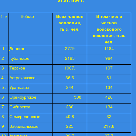
01.01.1904 Г.
№ п/
Войско
Всех членов
В том числе
п
сословия,
членов
тыс. чел.
войскового
сословия,
тыс.
чел.
1
Донское
2779
1184
2
Кубанское
2165
964
3
Терское
1007.
197
4
Астраханское
36,6
31
5 .
Уральское
244
134
6
Оренбургское
508
426
7
Сибирское
230
134
8
Семиреченское
40,8
32
9
Забайкальское
225
217,8
10
Амурское
29,7
27,7