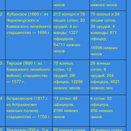
чинов
нижних чинов
2
Кубанское (1860 г. из
213 конных и 78
70 конных и 24
Черноморского и
пеших сотен, 30
пешие сотни,
Кавказского линейного)
орудий, 4 ко­
26 орудий, 4
старшинство — 1696 г.
манды: 1327
ко­манды: 871
офицеров,
офицер,
54711 нижних
16996 нижних
чинов
чинов
3
Терское (I860 г. из
70 конных
26 конных
Кавказского линейного
сотен, 12
сотен, 8
войска), старшинство
орудий: 28!
орудий: 204
— 1577 г.
офицер, 12296
офицера, 4521
нижних чинов
нижних чин
4
Астраханское (1817 г.
13 сотен: 48
4 сотни: 32
из
Астраханских
офицеров,
офицера,
казачьих
полков),
2180 нижних
656 нижних
старшинство — 1750 г.
чинов
чинов
5
Уральское (
XVI
в., 2-я
52 конные сотни,
18 конных сотен,