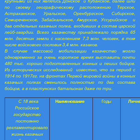
крупными из них являлись Донское и Кубанское, далее шли
по своему географическому расположению Терское,
Астраханское, Уральское, Оренбургское, Сибирское,
Семиреченское, Забайкальское, Амурское, Уссурийское и
два отдельных казачьих полка, входивших в состав царской
лейб-гвардии. Всего казачеству принадлежало порядка 65
млн. десятин земли с населением 7,3 млн. человек, в том
числе войскового сословия 3,4 млн. казаков.
В случае массовой мобилизации казачество могло
одновременно за очень короткое время выставить почти
480 тыс. хорошо подготовленных конных и пеших бойцов.
Из исторических исследований известно, что за период с
1914 по 1917гг. на фронтах Первой мировой войны в конных
казачьих полках сменилось полностью по два состава
бойцов, а в пластунских батальонах даже по три.
С 18 века
Наименование
Годы
Личн
Российское
государство
постоянно
регламентировало
жизнь казачьих