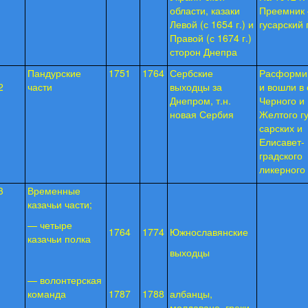
области, казаки
Преемник 
Левой (с 1654 г.) и
гусарский 
Правой (с 1674 г.)
сторон Днепра
Пандурские
1751
1764
Сербские
Расформи
2
части
выходцы за
и вошли в 
Днепром, т.н.
Чер­ного и
новая Сербия
Желтого гу
сарских и
Елисавет-
градского
ликерного
3
Временные
казачьи части;
— четыре
1764
1774
Южнославянские
казачьи полка
выходцы
— волонтерская
команда
1787
1788
албанцы,
молдаване, греки,