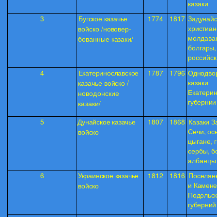
казаки
3
Бугское казачье
1774
1817
Задунайс
христиа
войско /нововер-
молдава
бованные казаки/
болгары,
российск
4
Екатеринославское
1787
1796
Однодво
казаки
казачье войско
/
Екатерин
новодонские
губернии
казаки/
5
Дунайское казачье
1807
1868
Казаки З
Сечи, ос
войско
цыгане, г
сербы, б
албанцы 
6
Украинское казачье
1812
1816
Поселян
и
Камене
войско
Подольс
губерний