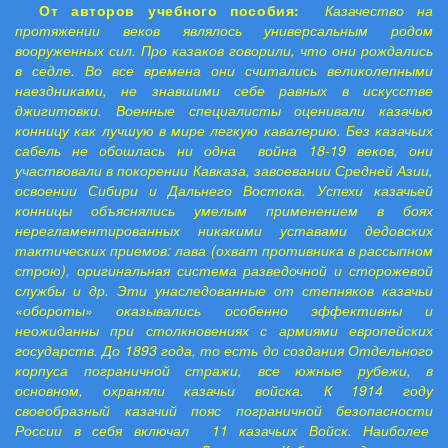
От авторов учебного пособия:
Казачество на
протяжении веков являлось универсальным родом
вооруженных сил. Про казаков говорили, что они рождались
в седле. Во все времена они считались великолепными
наездниками, не знавшими себе равных в искусстве
джигитовки. Военные специалисты оценивали казачью
конницу как лучшую в мире легкую кавалерию. Без казачьих
сабель не обошлась ни одна война 18-19 веков, они
участвовали в покорении Кавказа, завоевании Средней Азии,
освоении Сибири и Дальнего Востока. Успехи казачьей
конницы объяснялись умелым применением в боях
нерегламентированных никакими уставами дедовских
тактических приемов: лава (охват противника в рассыпном
строю), оригинальная система разведочной и сторожевой
службы и др. Эти унаследованные от степняков казачьи
«обороты» оказывались особенно эффективны и
неожиданны при столкновениях с армиями европейских
государств. До 1893 года, то есть до создания Отдельного
корпуса пограничной стражи, все южные рубежи, в
основном, охраняли казачьи войска. К 1914 году
своеобразный казачий пояс пограничной безопасности
России в себя включал 11 казачьих Войск. Наиболее