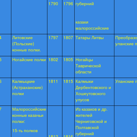
1790
1796
губерний
казаки
малороссийские
4
Литовские
1797
1807
Татары Литвы
Преобразо
(Польские)
уланские 
конные полки.
5
Ногайские полки
1802
1805
Ногайцы
Таврической
области
6
Калмыцкие
1811
1815
Калмыки
Уланские 
(Астраханские)
Дербентовского и
полки
Хошеутовского
улусов
7
Малороссийские
Из казаков и др.
конные казачьи
жите­лей
полки:
Черниговской и
Полтавской
15-ть полков
губерний
1812
1816