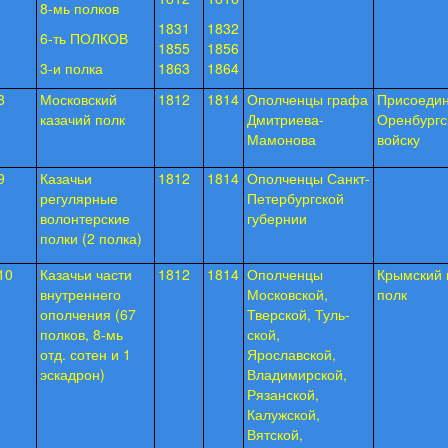
8-мь полков
1831
1832
6-ть ПОЛКОВ
1855
1856
3-и полка
1863
1864
8
Московский
1812
1814
Ополченцы графа
Присоедин
казачий полк
Дмитриева-
Оренбургс
Мамонова
войску
9
Казачьи
1812
1814
Ополченцы Санкт-
регуляр­ные
Пе­тербургской
волонтерские
губернии
полки (2 полка)
10
Казачьи части
1812
1814
Ополченцы
Крымский 
внутреннего
Москов­ской,
полк
ополчения (67
Тверской, Туль­
полков, 8-мь
ской,
отд. сотен и 1
Ярославской,
эскадрон)
Владимирской,
Рязан­ской,
Калужской,
Вятской,