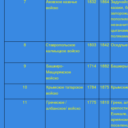
7
Азовское казачье
1832
1864
Задунай
казаки,
б
войско
запорож
пополня
незначи
цыганам
полякам
8
Ставропольское
1803
1842
Оседлые
калмыцкое войско
9
Башкиро-
1714
1882
Башкиры
Мещерякс
кое
войско
10
Крымское татарское
1784
1875
Крымские
войско
11
Греческое
/
1775
1810
Греки, а
крепости
албанское/ войско
Еникале,
армянск
поселен