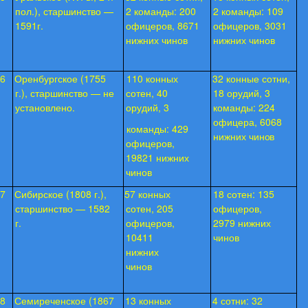
пол.), старшинство —
2 команды: 200
2 команды: 109
1591г.
офицеров, 8671
офицеров, 3031
нижних чинов
нижних чинов
6
Оренбургское (1755
110 конных
32 конные сотни,
г.), старшинство — не
сотен, 40
18 орудий, 3
установлено.
орудий, 3
команды: 224
офицера, 6068
команды: 429
нижних
чинов
офицеров,
19821 нижних
чинов
7
Сибирское (1808 г.),
57 конных
18 сотен: 135
старшинство — 1582
сотен, 205
офицеров,
г.
офицеров,
2979 нижних
10411
чинов
нижних
чинов
8
Семиреченское (1867
13 конных
4 сотни: 32