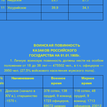
11
Уссурийское
39,9
34,1
ВОИНСКАЯ ПОВИННОСТЬ
КАЗАКОВ
РОССИЙСКОГО
ГОСУДАРСТВА НА 01.01.1905г.
1. Личную воинскую повинность должны нести на особом
положении от 18 до 38 лет — 475502 чел., в т.ч. офицеров —
3950 чел. (27,5% войскового на­
селения мужского пола).
№
Наименование
Военное
Мирное
п/п
время
время
1
Донское (начало в
378 сотен, 138
116 сотен, 48
XIV
в.), старшинство
орудий, 9 команд:
орудий, 9
-1570 г.
1723 офицеров,
команд: 1713
69072 нижних
офицеров, 23012