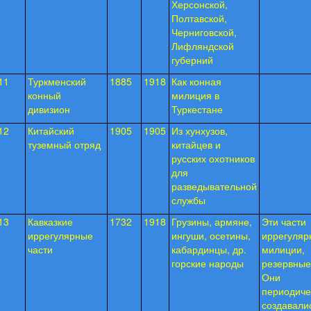
Херсонской,
Полтавской,
Черни­говской,
Лифляндской
губерний
11
Туркменский
1885
1918
Как конная
конный
милиция в
дивизион
Туркестане
12
Китайский
1905
1905
Из хунхузов,
туземный отряд
китайцев и
русских охотников
для
разведывательной
службы
13
Кавказкие
1732
1918
Грузины, армяне,
Эти части
иррегулярные
ингуши, осетины,
иррегуляр
части
кабардинцы, др.
милиции,
горские народы
резервные 
Они
периодиче
создавали