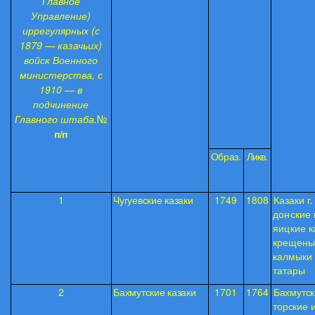
Главное
Управление)
иррегулярных (с
1879 — казачьих)
войск Военного
министерства, с
1910 — в
подчинение
Главного штаба.
№
п/п
Образ.
Ликв.
1
Чугуевские казаки
1749
1808
Казаки г.
донские 
яицкие
к
крещены
калмыки
татары
2
Бахмутские казаки
1701
1764
Бахмутск
торские 