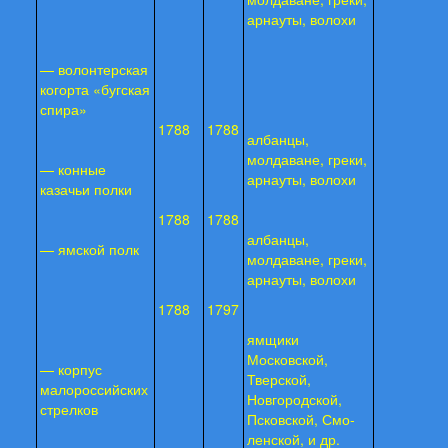
арнауты, волохи
— волонтерская
когорта «бугская
спира»
1788
1788
албанцы,
молдаване, греки,
— конные
арнауты, волохи
казачьи полки
1788
1788
албанцы,
— ямской полк
молдаване, греки,
арнауты, волохи
1788
1797
ямщики
Московской,
— корпус
Тверской,
малороссийских
Новгород­ской,
стрелков
Псковской, Смо­
ленской, и др.