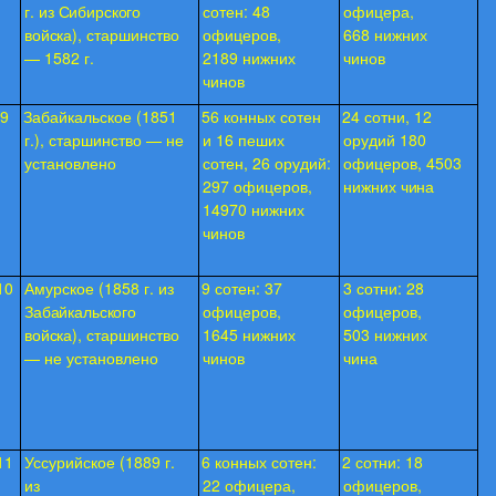
г.
из Сибирского
сотен: 48
офицера,
войска),
старшинство
офицеров,
668 нижних
— 1582 г.
2189 нижних
чинов
чинов
9
Забайкальское (1851
56 конных сотен
24 сотни, 12
г.), старшинство — не
и 16 пеших
орудий 180
установлено
сотен, 26 орудий:
офицеров, 4503
297 офицеров,
нижних
чина
14970 нижних
чинов
10
Амурское (1858 г. из
9 сотен: 37
3 сотни: 28
Забайкальского
офицеров,
офицеров,
войска),
старшинство
1645 нижних
503 нижних
— не установлено
чинов
чина
11
Уссурийское (1889 г.
6 конных сотен:
2 сотни: 18
из
22 офицера,
офицеров,