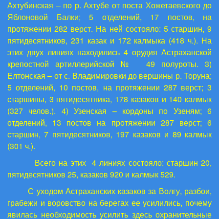
Ахтубинская – по р. Ахтубе от поста Хожетаевского до
Яблоновой Балки; 5 отделений, 17 постов, на
протяжении 282 верст. На ней состояло: 5 старшин, 9
пятидесятников, 231 казак и 172 калмыка (418 ч.). На
этих двух линиях находились 4 орудия Астраханской
крепостной артиллерийской № 49 полуроты. 3)
Елтонская – от с. Владимировки до вершины р. Торуна;
5 отделений, 10 постов, на протяжении 287 верст; 3
старшины, 3 пятидесятника, 178 казаков и 140 калмык
(327 челов.). 4) Узенская – кордоны по Узеням; 6
отделений, 13 постов на протяжении 287 верст; 6
старшин, 7 пятидесятников, 197 казаков и 89 калмык
(301 ч.).
Всего на этих 4 линиях состояло: старшин 20,
пятидесятников 25, казаков 920 и калмык 529.
С уходом Астраханских казаков за Волгу, разбои,
грабежи и воровство на берегах ее усилились, почему
явилась необходимость усилить здесь охранительные