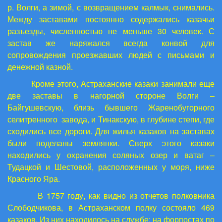
р. Волги, а зимой, с возвращением калмык, снимались.
Между заставами постоянно содержались казачьи
разъезды, численностью не меньше 30 человек. С
застав же наряжался всегда конвой для
сопровождения проезжавших людей с письмами и
денежной казной.
Кроме этого, Астраханские казаки занимали еще
две заставы в нагорной стороне Волги –
Байгушевскую, близь бывшего Жаренобугорного
селитренного завода, и Тинакскую, в глубине степи, где
сходились все дороги. Для жилья казаков на заставах
были поделаны землянки. Сверх этого казаки
находились у охранения соляных озер и ватаг –
Тудацкой и Шестовой, расположенных у моря, ниже
Красного Яра.
В 1757 году, как видно из отчетов полковника
Слободчикова, в Астраханском полку состояло 469
казаков. Из них находилось на службе: на форпостах по