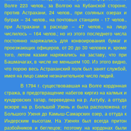
Волге 223 челов., за Волгою на Кубанской стороне,
против Астрахани, 24 челов., при соляных озерах и
буграх – 34 челов., на почтовых станциях - 17 челов.,
при Астрахани в расходе – 47 челов., на лицо
числилось – 164 челов.; но из этого последнего числа
постоянно наряжались для конвоирования бумаг и
проезжающих офицеров, от 20 до 30 человек и, кроме
того, летом казаки наряжались на заставу, что при
Башмачагах, в числе не меньшем 100. Из этого видно,
что порою весь Астраханский полк был занят службой,
имея на лицо самое незначительное число людей.
В 1794 г. существовавшая на Волге кордонная
стража, в предотвращение набегов киргиз на калмык и
кундровских татар, переведена на р. Ахтубу, а оттуда
вскоре на р. Большой Узень и была расположена от
Большого Узеня до Камыш-Самарских озер, а оттуда к
Индерским высотам. На Узенях был всегда притон
разбойников и беглецов; поэтому на кордонах были