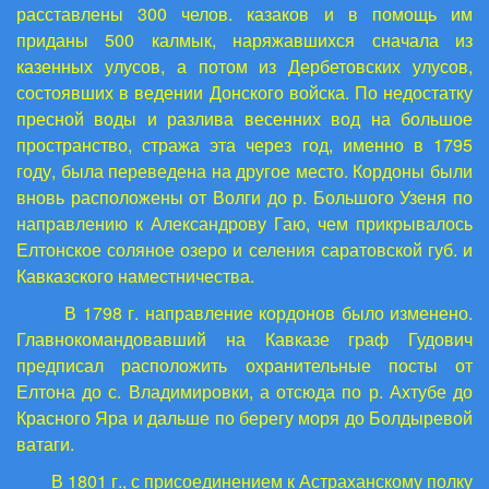
расставлены 300 челов. казаков и в помощь им
приданы 500 калмык, наряжавшихся сначала из
казенных улусов, а потом из Дербетовских улусов,
состоявших в ведении Донского войска. По недостатку
пресной воды и разлива весенних вод на большое
пространство, стража эта через год, именно в 1795
году, была переведена на другое место. Кордоны были
вновь расположены от Волги до р. Большого Узеня по
направлению к Александрову Гаю, чем прикрывалось
Елтонское соляное озеро и селения саратовской губ. и
Кавказского наместничества.
В 1798 г. направление кордонов было изменено.
Главнокомандовавший на Кавказе граф Гудович
предписал расположить охранительные посты от
Елтона до с. Владимировки, а отсюда по р. Ахтубе до
Красного Яра и дальше по берегу моря до Болдыревой
ватаги.
В 1801 г., с присоединением к Астраханскому полку