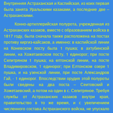
Внутренняя Астраханская и Каспийская, из коих первая
была занята Уральскими казаками, а последние две –
Астраханскими.
Конно-артиллерийская полурота, учрежденная из
Астраханских казаков, вместе с образованием войска в
1817 году, была сначала также расположена на постах
противу киргиз-кайсаков, а именно: в каспийской линии
на Коневском посту была 1 пушка; в ахтубинской
линии, на Хожетаевском посту, 1 единорог; при посте
Селитряном 1 пушка; на елтонской линии, на посте
Владимировском, 1 единорог; при Елтонском озере 1
пушка, и на узенской линии, при посте Александров
Гай, - 1 единорог. Впоследствии орудия этой полуроты
были сведены на два поста – Сеитовский и
Хожетаевский, а потом на один в с. Селитряное. Требуя
службы от Астраханских казаков внутри края,
правительство в то же время, и с увеличением
численного состава Астраханского войска, не упускало