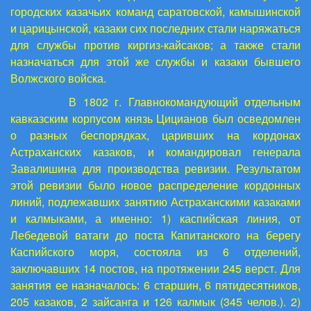
городских казачьих команд саратовской, камышинской
и царицынской, казаки сих последних стали наряжаться
для службы против киргиз-кайсаков; а также стали
назначаться для этой же службы и казаки бывшего
Волжского войска.
В 1802 г. Главнокомандующий отдельным
кавказским корпусом князь Цицианов был осведомлен
о разных беспорядках, царивших на кордонах
Астраханских казаков, и командировал генерала
Завалишина для производства ревизии. Результатом
этой ревизии было новое распределение кордонных
линий, подлежавших занятию Астраханскими казаками
и калмыками, а именно: 1) каспийская линия, от
Лебедевой ватаги до поста Капитанского на берегу
Каспийского моря, состояла из 6 отделений,
заключавших 14 постов, на протяжении 245 верст. Для
занятия ее назначалось: 6 старшин, 6 пятидесятников,
205 казаков, 2 зайсанга и 126 калмык (345 челов.). 2)