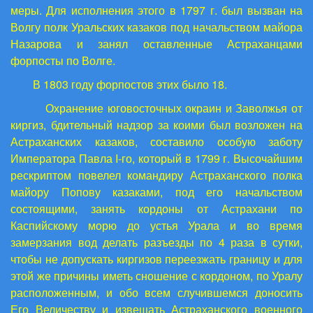
меры. Для исполнения этого в 1797 г. был вызван на
Волгу полк Уральских казаков под начальством майора
Назарова и занял оставленные Астраханцами
форпосты по Волге.
В 1803 году форпостов этих было 18.
Охранение юговосточных окраин и Заволжья от
киргиз, бдительный надзор за коими был возложен на
Астраханских казаков, составило особую заботу
Императора Павла
I
-го, который в 1799 г. Высочайшим
рескриптом повелел командиру Астраханского полка
майору Попову казаками, под его начальством
состоящими, занять кордоны от Астрахани по
Каспийскому морю до устья Урала и во время
замерзания вод делать разъезды по 4 раза в сутки,
чтобы не допускать киргизов переезжать границу и для
этой же причины иметь сношение с кордоном, по Уралу
расположенным, и обо всем случившемся доносить
Его Величеству и извещать Астраханского военного