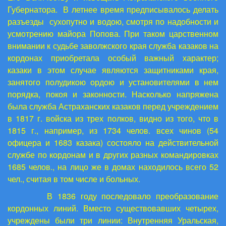
Губернатора. В летнее время предписывалось делать
разъезды сухопутно и водою, смотря по надобности и
усмотрению майора Попова. При таком царственном
внимании к судьбе заволжского края служба казаков на
кордонах приобретала особый важный характер;
казаки в этом случае являются защитниками края,
занятого полудикою ордою и установителями в нем
порядка, покоя и законности. Насколько напряжена
была служба Астраханских казаков перед учреждением
в 1817 г. войска из трех полков, видно из того, что в
1815 г., например, из 1734 челов. всех чинов (54
офицера и 1683 казака) состояло на действительной
службе по кордонам и в других разных командировках
1685 челов., на лицо же в домах находилось всего 52
чел., считая в том числе и больных.
В 1836 году последовало преобразование
кордонных линий. Вместо существовавших четырех,
учреждены были три линии: Внутренняя Уральская,