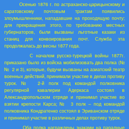
Осенью 1876 г. по астраханско-царицынскому и
саратовскому почтовым трактам появились
злоумышленники, нападавшие на проходящую почту;
для прекращения этого, по требованию местных
губернаторов, были вызваны льготные казаки из
станиц для конвоирования почт. Служба эта
продолжалась до весны 1877 года.
С началом русско-турецкой войны 1877г.
приказано было из войска мобилизовать два полка (№
№ 2 и 3), которые, будучи вызваны на азиатский театр
военных действий, принимали участие в делах противу
турок. № 2-й полк под командой полковника
регулярной кавалерии Адеркаса состоял в
Александропольском отряде и принимал участие во
взятии крепости Карса; № 3 полк – под командой
полковника Кондратенко состоял в Эриванском отряде
и принимал участие в различных делах противу турок.
Оба полка награждены знаками на парадные