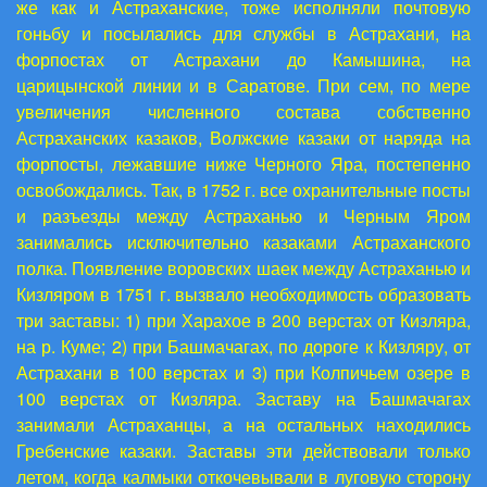
же как и Астраханские, тоже исполняли почтовую
гоньбу и посылались для службы в Астрахани, на
форпостах от Астрахани до Камышина, на
царицынской линии и в Саратове. При сем, по мере
увеличения численного состава собственно
Астраханских казаков, Волжские казаки от наряда на
форпосты, лежавшие ниже Черного Яра, постепенно
освобождались. Так, в 1752 г. все охранительные посты
и разъезды между Астраханью и Черным Яром
занимались исключительно казаками Астраханского
полка. Появление воровских шаек между Астраханью и
Кизляром в 1751 г. вызвало необходимость образовать
три заставы: 1) при Харахое в 200 верстах от Кизляра,
на р. Куме; 2) при Башмачагах, по дороге к Кизляру, от
Астрахани в 100 верстах и 3) при Колпичьем озере в
100 верстах от Кизляра. Заставу на Башмачагах
занимали Астраханцы, а на остальных находились
Гребенские казаки. Заставы эти действовали только
летом, когда калмыки откочевывали в луговую сторону