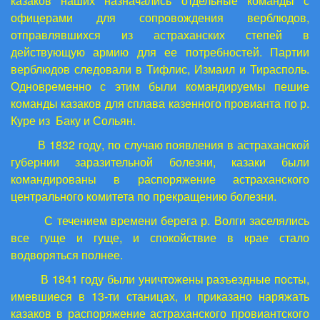
казаков наших назначались отдельные команды с
офицерами для сопровождения верблюдов,
отправлявшихся из астраханских степей в
действующую армию для ее потребностей. Партии
верблюдов следовали в Тифлис, Измаил и Тирасполь.
Одновременно с этим были командируемы пешие
команды казаков для сплава казенного провианта по р.
Куре из Баку и Сольян.
В 1832 году, по случаю появления в астраханской
губернии заразительной болезни, казаки были
командированы в распоряжение астраханского
центрального комитета по прекращению болезни.
С течением времени берега р. Волги заселялись
все гуще и гуще, и спокойствие в крае стало
водворяться полнее.
В 1841 году были уничтожены разъездные посты,
имевшиеся в 13-ти станицах, и приказано наряжать
казаков в распоряжение астраханского провиантского