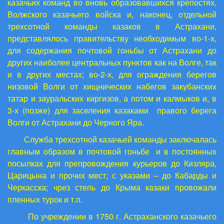
казачьих команд во вновь образовавшихся крепостях,
Волжского казачьего войска и, наконец, отдельной
трехсотной команды казаков в Астрахани,
представлялось правительству необходимым во-1-х,
для содержания почтовой гоньбы от Астрахани до
других наиболее центральных пунктов как на Волге, так
и в других местах; во-2-х, для ограждения берегов
низовой Волги от хищнических набегов закубанских
татар и зауральских киргизов, а потом и калмыков и, в
3-х (позже) для заселения казаками правого берега
Волги от Астрахани до Черного Яра.
Служба трехсотной казачьей команды заключалась
главным образом в почтовой гоньбе и в постоянных
посылках для препровождения курьеров до Кизляра,
Царицына и прочих мест; с указами – до Кабарды и
Черкасска; чрез степь до Крыма казаки провожали
пленных турок и т.п.
По учреждении в 1750 г. Астраханского казачьего