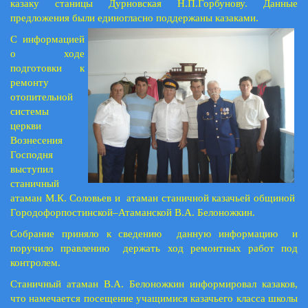
казаку станицы Дурновская Н.П.Горбунову. Данные
предложения были единогласно поддержаны казаками.
С информацией
о ходе
подготовки к
ремонту
отопительной
системы
церкви
Вознесения
Господня
выступил
станичный
атаман М.К. Соловьев и атаман станичной казачьей общиной
Городофорпостинской–Атаманской В.А. Белоножкин.
Собрание приняло к сведению данную информацию и
поручило правлению держать ход ремонтных работ под
контролем.
Станичный атаман В.А. Белоножкин информировал казаков,
что намечается посещение учащимися казачьего класса школы