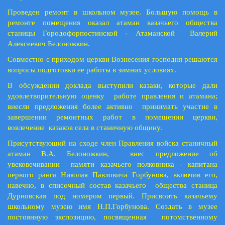
Проведен ремонт в школьном музее. Большую помощь в
ремонте помещения оказал атаман казачьего общества
станицы Городофорпостинской - Атаманской Валерий
Алексеевич Белоножкин.
Совместно с приходом церкви Вознесения господня решаются
вопросы подготовки ее работы в зимних условиях.
В обсуждении доклада выступили казаки, которые дали
удовлетворительную оценку работе правления и атамана;
внесли предложения более активно принимать участие в
завершении ремонтных работ в помещении церкви,
вовлечение казаков села в станичную общину.
Присутствующий на сходе член Правления войска станичный
атаман В.А. Белоножкин, внес предложение об
увековечивании памяти казачьего полковника - капитана
первого ранга Николая Павловича Горбунова, включив его,
навечно, в списочный состав казачьего общества станица
Дурновская под номером первый. Присвоить казачьему
школьному музею имя Н.П.Горбунова. Создать в музее
постоянную экспозицию, посвященная потомственному