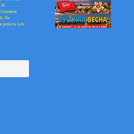
.К.
стариков
й. На
я работа
I
-го