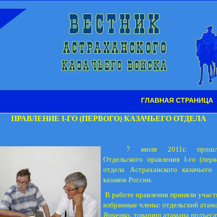
ГЛАВНАЯ СТРАНИЦА
ПРАВЛЕНИЕ
I
-ГО (ПЕРВОГО) КАЗАЧЬЕГО ОТДЕЛА
7 июля 2011г. прошл
Отдельского правления
I
-го (перв
отдела Астраханского казачьего
казаков России.
В работе правления приняли участ
избранные члены: отдельский атама
Янченко, товарищ атамана подъеса