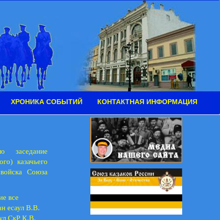
ХРОНИКА СОБЫТИЙ
КОНТАКТНАЯ ИНФОРМАЦИЯ
о заседание
ого) казачьего
 войска Союза
ие все
н есаул В.В.
ул СкР К.В.