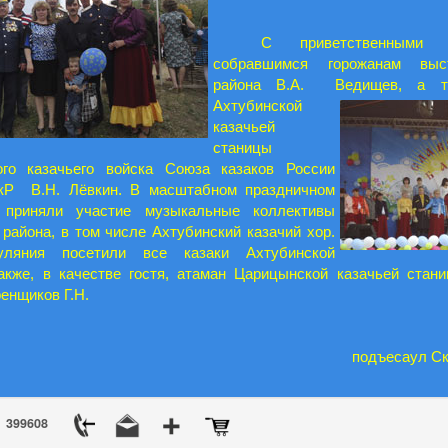
С приветственными
собравшимся горожанам выс
района В.А. Ведищев, а
та
Ахтубинской
казачьей
станицы
го казачьего войска Союза казаков России
кР В.Н. Лёвкин. В масштабном праздничном
 приняли участие музыкальные коллективы
 района, в том числе Ахтубинский казачий хор.
уляния посетили все казаки Ахтубинской
акже, в качестве гостя, атаман Царицынской казачьей стан
енщиков Г.Н.
подъесаул Ск
399608