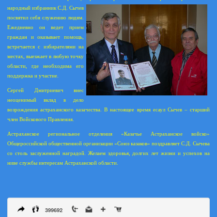
народный избранник С.Д. Сычев
посвятил себя служению людям.
Ежедневно он ведет прием
граждан и оказывает помощь,
встречается с избирателями на
местах, выезжает в любую точку
области, где необходима его
поддержка и участие.
Сергей Дмитриевич внес
неоценимый вклад в дело
возрождения астраханского казачества. В настоящее время есаул Сычев – старший
член Войскового Правления.
Астраханское региональное отделения «Казачье Астраханское войско»
Общероссийской общественной организации «Союз казаков» поздравляет С.Д. Сычева
со столь заслуженной наградой. Желаем здоровья, долгих лет жизни и успехов на
ниве службы интересам Астраханской области.
399692