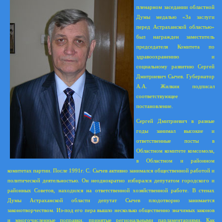
пленарном заседании областной
Думы медалью «За заслуги
перед Астраханской областью»
был награжден заместитель
председателя Комитета по
здравоохранению и
социальному развитию Сергей
Дмитриевич Сычев. Губернатор
А.А. Жилкин подписал
соответствующее
постановление.
Сергей Дмитриевич в разные
годы занимал высокие и
ответственные посты в
Областном комитете комсомола,
в Областном и районном
комитетах партии. После 1991г. С. Сычев активно занимался общественной работой и
политической деятельностью. Он неоднократно избирался депутатом городского и
районных Советов, находился на ответственной хозяйственной работе. В стенах
Думы Астраханской области депутат Сычев плодотворно занимается
законотворчеством. Из-под его пера вышло несколько общественно значимых законов
и многочисленные поправки, принятые
региональными парламентариями. Как