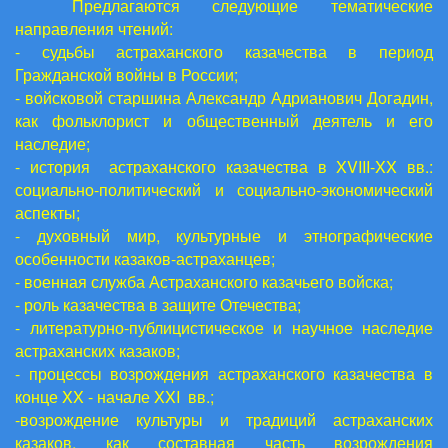
Предлагаются следующие тематические
направления чтений:
- судьбы астраханского казачества в период
Гражданской войны в России;
- войсковой старшина Александр Адрианович Догадин,
как фольклорист и общественный деятель и его
наследие;
- история астраханского казачества в
XVIII
-
XX
вв.:
социально-политический и социально-экономический
аспекты;
- духовный мир, культурные и этнографические
особенности казаков-астраханцев;
- военная служба Астраханского казачьего войска;
- роль казачества в защите Отечества;
- литературно-публицистическое и научное наследие
астраханских казаков;
- процессы возрождения астраханского казачества в
конце
XX
- начале
XXI
вв.;
-возрождение культуры и традиций астраханских
казаков, как составная часть возрождения