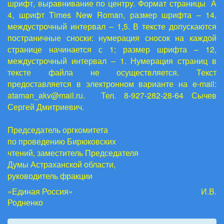
шрифт, выравнивание по центру. Формат страницы А
4, шрифт
Times
New
Roman
, размер шрифта – 14,
междустрочный интервал – 1,5. В тексте допускаются
постраничные сноски: нумерация сносок на каждой
странице начинается с 1; размер шрифта – 12,
междустрочный интервал – 1. Нумерация страниц в
тексте файла не осуществляется. Текст
предоставляется в электронном варианте на
e
-
mail
:
ataman
_
akv
@
mail
.
ru
. Тел. 8-927-282-28-64 Сычев
Сергей Дмитриевич.
Председатель оргкомитета
по проведению Бирюковских
чтений, заместитель Председателя
Думы Астраханской области,
руководитель фракции
«Единая Россия» И.В.
Родненко