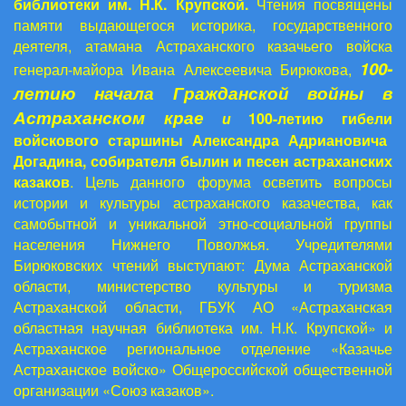
библиотеки им. Н.К. Крупской.
Чтения посвящены
памяти выдающегося историка, государственного
деятеля, атамана Астраханского казачьего войска
100-
генерал-майора Ивана Алексеевича Бирюкова,
летию начала Гражданской войны в
Астраханском крае
и
100-летию
гибели
войскового старшины Александра Адриановича
Догадина,
собирателя былин и песен астраханских
казаков
. Цель данного форума осветить вопросы
истории и культуры астраханского казачества, как
самобытной и уникальной этно-социальной группы
населения Нижнего Поволжья. Учредителями
Бирюковских чтений выступают: Дума Астраханской
области, министерство культуры и туризма
Астраханской области, ГБУК АО «Астраханская
областная научная библиотека им. Н.К. Крупской» и
Астраханское региональное отделение «Казачье
Астраханское войско» Общероссийской общественной
организации «Союз казаков».