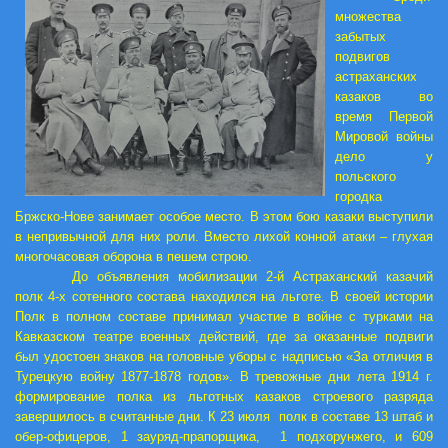
множества
забытых
подвигов
астраханских
казаков во
время Первой
Мировой войны
дело у
польского
городка
Бржско-Нове занимает особое место. В этом бою казаки выступили
в непривычной для них роли. Вместо лихой конной атаки – глухая
многочасовая оборона в пешем строю.
До объявления мобилизации 2-й Астраханский казачий
полк 4-х сотенного состава находился на льготе
.
В своей истории
Полк в полном составе принимал участие в войне с турками на
Кавказском театре военных действий, где за оказанные подвиги
был удостоен знаков на головные уборы с надписью «За отличия в
Турецкую войну 1877-1878 годов». В тревожные дни лета 1914 г.
формирование полка из льготных казаков строевого разряда
завершилось в считанные дни. К 23 июля полк в составе 13 штаб и
обер-офицеров, 1 зауряд-прапорщика, 1 подхорунжего, и 609