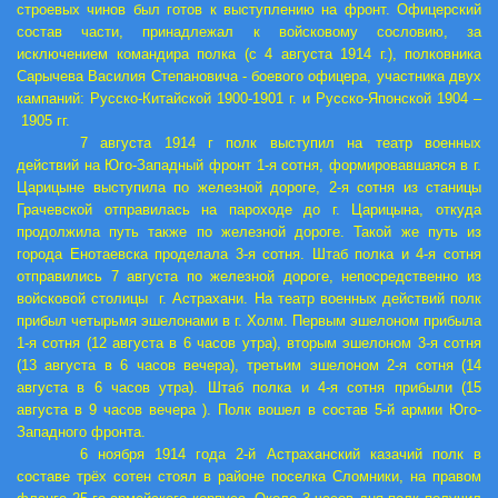
строевых чинов был готов к выступлению на фронт. Офицерский
состав части, принадлежал к войсковому сословию, за
исключением командира полка (с 4 августа 1914 г.), полковника
Сарычева Василия Степановича ‑ боевого офицера, участника двух
кампаний: Русско-Китайской 1900-1901 г. и Русско-Японской 1904 –
1905 гг.
7 августа 1914 г полк выступил на театр военных
действий на Юго-Западный фронт 1-я сотня, формировавшаяся в г.
Царицыне выступила по железной дороге, 2-я сотня из станицы
Грачевской отправилась на пароходе до г. Царицына, откуда
продолжила путь также по железной дороге. Такой же путь из
города Енотаевска проделала 3-я сотня. Штаб полка и 4-я сотня
отправились 7 августа по железной дороге, непосредственно из
войсковой столицы г. Астрахани. На театр военных действий полк
прибыл четырьмя эшелонами в г. Холм. Первым эшелоном прибыла
1-я сотня (12 августа в 6 часов утра), вторым эшелоном 3-я сотня
(13 августа в 6 часов вечера), третьим эшелоном 2-я сотня (14
августа в 6 часов утра). Штаб полка и 4-я сотня прибыли (15
августа в 9 часов вечера ). Полк вошел в состав 5-й армии Юго-
Западного фронта.
6 ноября 1914 года 2-й Астраханский казачий полк в
составе трёх сотен стоял в районе поселка Сломники, на правом