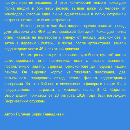
наступление интенсивнее. В этот критический момент командир
полка вводит в бой весь резерв, вызвав даже 30 человек от
коноводов, которые едва ли не единственные в полку сохранили
патроны: остальные были истрачены…
Наконец спустя час был получен приказ очистить посад
для обстрела его 46-й артиллерийской бригадой. Командир полка
отвел казаков на полверсты к северу от посада Бржско-Нове, а
затем в деревню Шпитары, а посад, после артобстрела, заняли
подошедшие части 46-й пехотной дивизии.
Несмотря на потери от сильного ружейного, пулемётного и
артиллерийского огня противника, полк с честью выполнил
поставленную задачу, удержав Бржско-Нове до подхода нашей
пехоты. Он выручил корпус из тяжелого положения, дав
возможность парировать обход левого фланга подошедшими
резервами. За этот бой все отличившиеся офицеры и казаки были
представлены к наградам, а командир полка В. С. Сарычев
Высочайшим приказом от 20 августа 1916 года был награжден
Георгиевским оружием.
Автор Пугачев Борис Геннадиевич