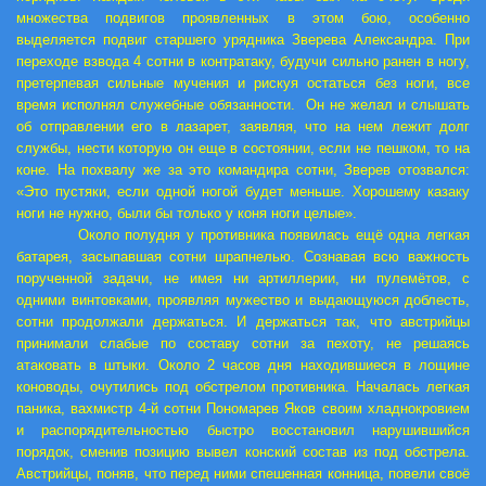
множества подвигов проявленных в этом бою, особенно
выделяется подвиг старшего урядника Зверева Александра. При
переходе взвода 4 сотни в контратаку, будучи сильно ранен в ногу,
претерпевая сильные мучения и рискуя остаться без ноги, все
время исполнял служебные обязанности. Он не желал и слышать
об отправлении его в лазарет, заявляя, что на нем лежит долг
службы, нести которую он еще в состоянии, если не пешком, то на
коне. На похвалу же за это командира сотни, Зверев отозвался:
«Это пустяки, если одной ногой будет меньше. Хорошему казаку
ноги не нужно, были бы только у коня ноги целые».
Около полудня у противника появилась ещё одна легкая
батарея, засыпавшая сотни шрапнелью. Сознавая всю важность
порученной задачи, не имея ни артиллерии, ни пулемётов, с
одними винтовками, проявляя мужество и выдающуюся доблесть,
сотни продолжали держаться. И держаться так, что австрийцы
принимали слабые по составу сотни за пехоту, не решаясь
атаковать в штыки. Около 2 часов дня находившиеся в лощине
коноводы, очутились под обстрелом противника.
Началась легкая
паника, вахмистр 4-й сотни Пономарев Яков своим хладнокровием
и распорядительностью быстро восстановил нарушившийся
порядок, сменив позицию вывел конский состав из под обстрела.
Австрийцы, поняв, что перед ними спешенная конница, повели своё