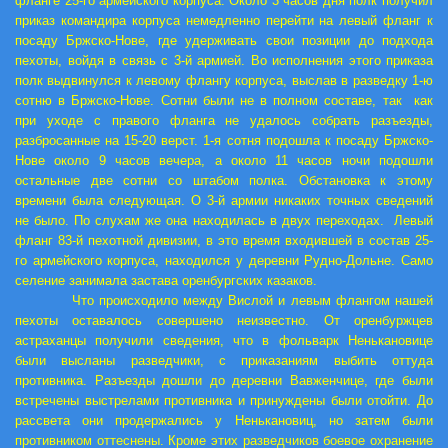
фланге 25-го армейского корпуса. Около 3 часов дня полк получил
приказ командира корпуса немедленно перейти на левый фланг к
посаду Бржско-Нове, где удерживать свои позиции до подхода
пехоты, войдя в связь с 3-й армией. Во исполнения этого приказа
полк выдвинулся к левому флангу корпуса, выслав в разведку 1-ю
сотню в Бржско-Нове. Сотни были не в полном составе, так как
при уходе с правого фланга не удалось собрать разъезды,
разбросанные на 15-20 верст. 1-я сотня подошла к посаду Бржско-
Нове около 9 часов вечера, а около 11 часов ночи подошли
остальные две сотни со штабом полка. Обстановка к этому
времени была следующая. О 3-й армии никаких точных сведений
не было. По слухам же она находилась в двух переходах. Левый
фланг 83-й пехотной дивизии, в это время входившей в состав 25-
го армейского корпуса, находился у деревни Рудно-Дольне. Само
селение занимала застава оренбургских казаков.
Что происходило между Вислой и левым флангом нашей
пехоты оставалось совершено неизвестно. От оренбуржцев
астраханцы получили сведения, что в фольварк Ненькановице
были высланы разведчики, с приказаниям выбить оттуда
противника. Разъезды дошли до деревни Вавженчице, где были
встречены выстрелами противника и принуждены были отойти. До
рассвета они продержались у Ненькановиц, но затем были
противником оттеснены. Кроме этих разведчиков боевое охранение