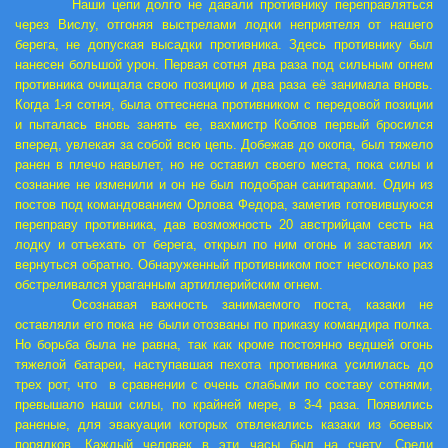
Наши цепи долго не давали противнику переправляться
через Вислу, отгоняя выстрелами лодки неприятеля от нашего
берега, не допуская высадки противника. Здесь противнику был
нанесен большой урон. Первая сотня два раза под сильным огнем
противника очищала свою позицию и два раза её занимала вновь.
Когда 1-я сотня, была оттеснена противником с передовой позиции
и пыталась вновь занять ее, вахмистр Коблов первый бросился
вперед, увлекая за собой всю цепь. Добежав до окопа, был тяжело
ранен в плечо навылет, но не оставил своего места, пока силы и
сознание не изменили и он не был подобран санитарами. Один из
постов под командованием
Орлова Федора,
заметив готовившуюся
переправу противника, дав возможность 20 австрийцам сесть на
лодку и отъехать от берега, открыл по ним огонь и заставил их
вернуться обратно. Обнаруженный противником пост несколько раз
обстреливался ураганным артиллерийским огнем.
Осознавая важность занимаемого поста, казаки не
оставляли его пока не были отозваны по приказу командира полка.
Но борьба была не равна, так как кроме постоянно ведшей огонь
тяжелой батареи, наступавшая пехота противника усилилась до
трех рот, что в сравнении с очень слабыми по составу сотнями,
превышало наши силы, по крайней мере, в 3-4 раза. Появились
раненые, для эвакуации которых отвлекались казаки из боевых
порядков. Каждый человек в эти часы был на счету. Среди