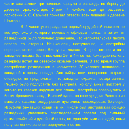
части составляли три полевых караула и разъезды по берегу до
деревни Бржско-Старе. Утром 7 ноября, ещё до рассвета,
полковник В. С. Сарычев приказал отвести всех лошадей к деревне
Шпитары.
В 7 часов утра раздался первый орудийный выстрел по
костелу, около которого ночевали офицеры полка, и затем от
разведчиков было получено донесение, что неприятельская пехота
повела со стороны Ненькановиц наступление, и австрийцы
переправляются через Вислу на лодках. В цепь южнее и юго-
западнее посада были высланы 1-я и 4-я сотни. Командир полка с
резервом встал на северной окраине селения. В это время группа
австрийских разведчиков в количестве 20 человек появилась с
западной стороны посада. Австрийцы
шли совершено открыто,
очевидно, не предполагая, что западная окраина посада занята.
Решено было подпустить без выстрела, но случайный выстрел у
кого-то из казаков нарушил все планы. Австрийцы повернулись и
бегом бросились назад. Бывший здесь на коне урядник Разстрыгин
вместе с казаком Болдыревым пустились преследовать беглецов.
Изрубили бежавших сзади «в их числе был австрийский офицер
разведчик» увлекшись преследованием попали под сильный
артиллерийский и ружейный огонь, потеряв убитыми лошадей, сами
получив легкие ранения вернулись к сотне.