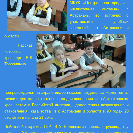
МКУК «Центральная городская
библиотечная система» г.
Астрахань, во встречах с
участниками учебных
заведений г. Астрахани и
области.
Рассказ
историка–
краеведа В.Л.
Торопицына
сопровождался на экране видео показом отдельных моментов из
жизни и деятельности казаков со дня поселения их в Астраханском
крае, затем в Российской империи, далее этапы возрождения и
становления казачества в г. Астрахани и области в 90 годах 20
столетия и начала 21 века.
Войсковой старшина СкР В.А. Белоножкин передал руководству
школы Информационное письмо для подготовки к проведению