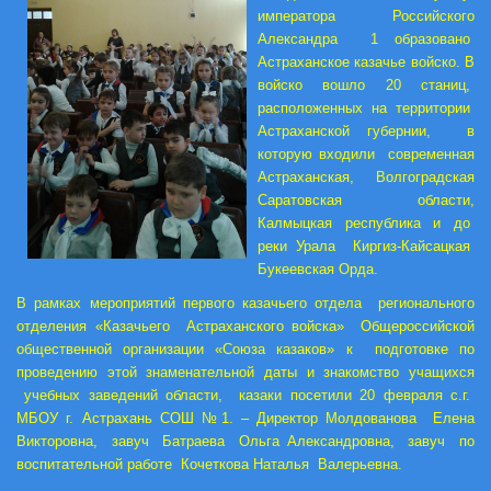
императора Российского
Александра 1 образовано
Астраханское казачье войско. В
войско вошло 20 станиц,
расположенных на территории
Астраханской губернии, в
которую входили современная
Астраханская, Волгоградская
Саратовская области,
Калмыцкая республика и до
реки Урала Киргиз-Кайсацкая
Букеевская Орда.
В рамках мероприятий первого казачьего отдела регионального
отделения «Казачьего Астраханского войска» Общероссийской
общественной организации «Союза казаков» к подготовке по
проведению этой знаменательной даты и знакомство учащихся
учебных заведений области, казаки посетили 20 февраля с.г.
МБОУ г. Астрахань СОШ №1. – Директор Молдованова Елена
Викторовна, завуч Батраева Ольга Александровна, завуч по
воспитательной работе Кочеткова Наталья Валерьевна.