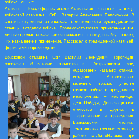
войска он же
Атаман Городофорпостинской-Атаманской казачьей станицы
войсковой старшина СкР Валерий Алексеевич Белоножкин. В
своем выступлении он рассказал о деятельности руководимой им
станицы и отделом войска. Продемонстрировал принесенные им
личные предметы казачьего снаряжения – шашку, нагайку, насеку,
их назначение и применение. Рассказал о традиционной казачьей
форме и чинопроизводстве.
Войсковой старшина СкР Василий Леонидович Торопицин
рассказал об истории казачества в
Астраханском крае,
образовании казачьих станиц,
создание Астраханского
казачьего войска, участие
казаков войска в праздничных
мероприятиях – масленица,
День Победы, День защитника
отечества и другие: в
организации и проведении
Бирюковских чтений,
тематических кру
глых столов, в
работе клуба «Истоки» при