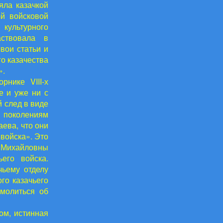
яла казачкой
ой войсковой
 культурного
аствовала в
вои статьи и
о казачества
».
нике VIII-х
е и уже ни с
й след в виде
м поколениям
аева, что они
 войска». Это
 Михайловны
его войска.
чьему отделу
го казачьего
молиться об
ом, истинная