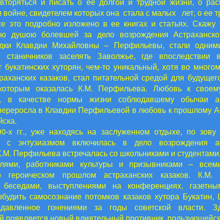
вторяться и писать о ее долгой и трудной жизни, о рас
 войне, свидетелем которых она стала с малых лет, о ее т
е это подробно изложено в ее книгах и статьях. Скажу
сею душою болевшей за дело возрождения Астраханског
едки Клавдии Михайловны – Перфильевы, стали одним
х станичников заселять Заволжье, где впоследствии в
т букатинских хуторян, чем-то уникальный, хотя во много
траханских казаков, стал питательной средой для будущег
 которым оказалась К.М. Перфильева. Любовь к своему
, в качестве нормы жизни соблюдавшему обычаи ас
 переросла в Клавдии Перфильевой в любовь к прошлому А
йска.
0-х гг., уже находясь на заслуженном отдыхе, по зову 
 с энтузиазмом включилась в дело возрождения ас
К.М. Перфильева встречалась со школьниками и студентами
елями, работниками культуры и призывниками – всем
 героическом прошлом астраханских казаков. К.М.
 беседами, выступлениями на конференциях, газетны
збудить самосознание потомков казаков хутора Букатин,
адавленное гонениями за годы советской власти. З
 появляется новый влиятельный противник, пользующейс