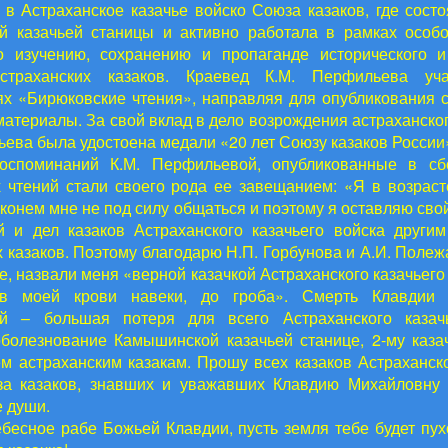
в Астраханское казачье войско Союза казаков, где состо
 казачьей станицы и активно работала в рамках особ
 изучению, сохранению и пропаганде исторического и
страханских казаков. Краевед К.М. Перфильева уч
х «Бирюковские чтения», направляя для опубликования с
атериалы. За свой вклад в дело возрождения астраханског
ьева была удостоена медали «20 лет Союзу казаков России
оспоминаний К.М. Перфильевой, опубликованные в сбор
 чтений стали своего рода ее завещанием: «Я в возраст
 конем мне не под силу общаться и поэтому я оставляю сво
й и дел казаков Астраханского казачьего войска други
 казаков. Поэтому благодарю Н.П. Горбунова и А.И. Полеж
, назвали меня «верной казачкой Астраханского казачьего
 в моей крови навеки, до гроба». Смерть Клавдии
й – большая потеря для всего Астраханского казачь
олезнование Камышинской казачьей станице, 2-му каза
ем астраханским казакам. Прошу всех казаков Астраханско
за казаков, знавших и уважавших Клавдию Михайловну 
е души.
бесное рабе Божьей Клавдии, пусть земля тебе будет пух