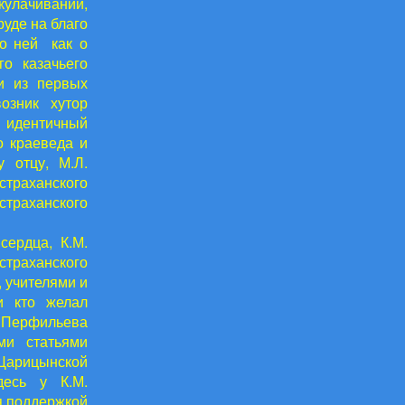
кулачивании,
руде на благо
 о ней как о
о казачьего
и из первых
озник хутор
м идентичный
о краеведа и
 отцу, М.Л.
траханского
страханского
сердца, К.М.
траханского
, учителями и
и кто желал
 Перфильева
ми статьями
 Царицынской
десь у К.М.
я поддержкой