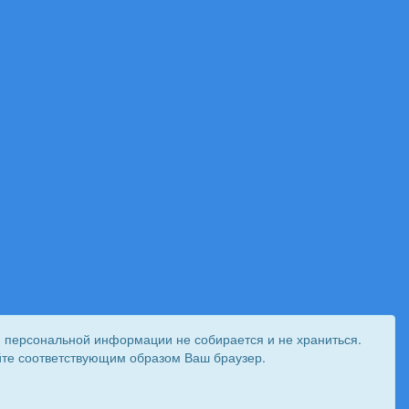
и персональной информации не собирается и не храниться.
ройте соответствующим образом Ваш браузер.
 создан при поддержке «
Информационная сеть RD
»