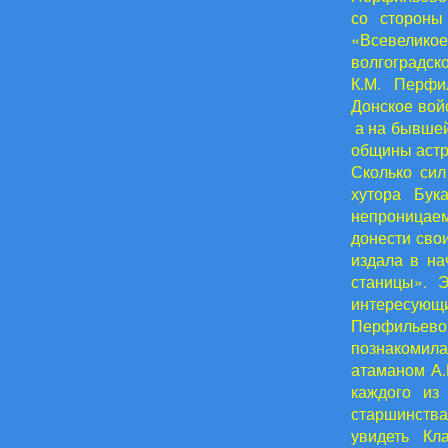
со стороны
«Всевеликое
волгоградско
К.М. Перфи
Донское вой
а на бывшей
общины астр
Сколько сил
хутора Бук
непроницае
донести сво
издала в на
станицы». 
интересующ
Перфильевой
познакомил
атаманом А.
каждого из
старшинства
увидеть Кл