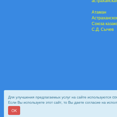
астраханская
Атаман
Астраханског
Союза казак
С.Д.
Для улучшения предлагаемых услуг на сайте используются co
Если Вы используете этот сайт, то Вы даете согласие на испо
© 2011 - 2026 Вестник Астраханского казачьего во
OK