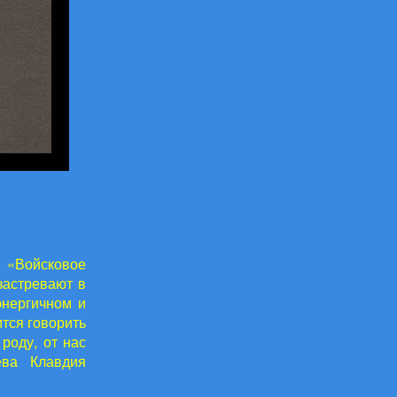
 «Войсковое
застревают в
энергичном и
тся говорить
роду, от нас
ева Клавдия