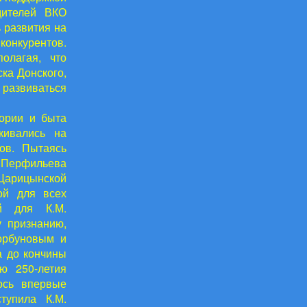
дителей ВКО
 развития на
 конкурентов.
олагая, что
ка Донского,
 развиваться
тории и быта
кивались на
ов. Пытаясь
. Перфильева
 Царицынской
ой для всех
ой для К.М.
у признанию,
орбуновым и
а до кончины
ю 250-летия
лось впервые
тупила К.М.