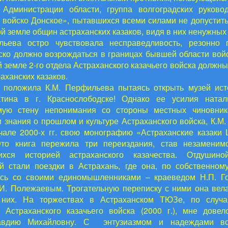
 Администрации области, группа волгоградских руково
 войско Донское», пытавшихся всеми силами не допустить
й земле общин астраханских казаков, видя в них ненужных
льева остро чувствовала несправедливость, резонно п
ско должно возрождаться в границах бывшей области войс
 земле 2-го отдела Астраханского казачьего войска должны
аханских казаков.
 положила К.М. Перфильева пытаясь открыть музей ис
атина в г. Краснослободске! Однако ее усилия натал
мую стену непонимания со стороны местных чиновник
и знания о прошлом и культуре Астраханского войска, К.М
чале 2000-х гг. свою монографию «Астраханские казаки
Это книга пережила три переиздания, став незаменим
ихся историей астраханского казачества. Отдушин
 стали поездки в Астрахань, где она, по собственном
ась со своими единомышленниками – краеведом Н.П. Г
И. Полежаевым. Трогательную переписку с ними она вел
 них. На торжествах в Астраханском ТЮЗе, по случа
 Астраханского казачьего войска (2000 г.), мне дове
авдию Михайловну. С энтузиазмом и надеждами вс