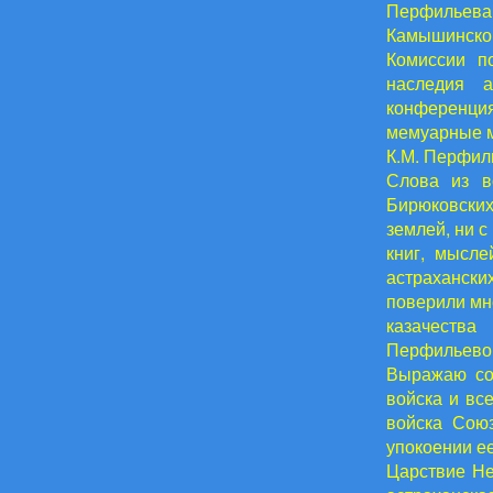
Перфильева 
Камышинской
Комиссии по
наследия а
конференция
мемуарные м
К.М. Перфил
Слова из в
Бирюковских
землей, ни с
книг, мысле
астраханских
поверили мне
казачества
Перфильево
Выражаю соб
войска и вс
войска Сою
упокоении е
Царствие Не