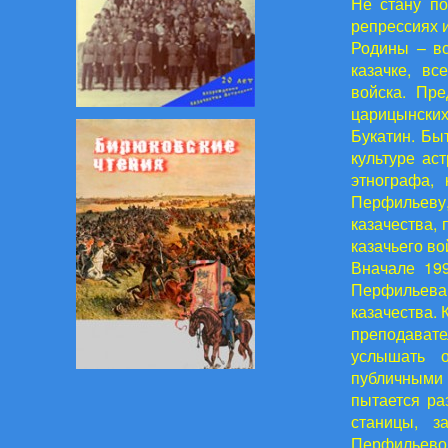
Не стану по
репрессиях и
Родины – вс
казачке, в
войска. Пр
царицынски
Букатин. Бы
культуре ас
этнографа,
Перфильеву
казачества,
казачьего во
Вначале 199
Перфильева
казачества. 
преподават
услышать о
публичными
пытается ра
станицы, з
Перфильевой