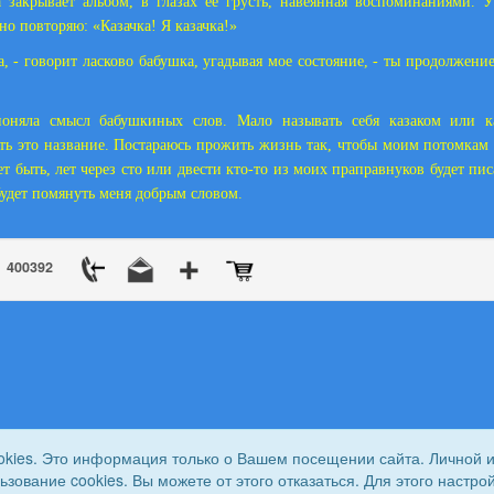
 закрывает альбом, в глазах ее грусть, навеянная воспоминаниями.
но повторяю: «Казачка! Я казачка!»
а, - говорит ласково бабушка, угадывая мое состояние, - ты продолжение
поняла смысл бабушкиных слов. Мало называть себя казаком или к
ть это название. Постараюсь прожить жизнь так, чтобы моим потомкам
т быть, лет через сто или двести кто-то из моих праправнуков будет пи
абудет помянуть меня добрым словом.
400392
okies. Это информация только о Вашем посещении сайта. Личной 
льзование cookies. Вы можете от этого отказаться. Для этого наст