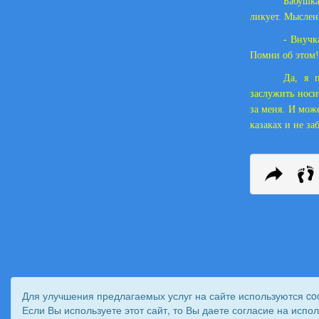
Бабушка
ликует. Мыслен
- Внучк
Помни об этом!
Да, я 
заслужить носи
за меня. И може
казаках и не з
Для улучшения предлагаемых услуг на сайте используются co
Если Вы используете этот сайт, то Вы даете согласие на испо