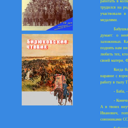
работать в кол
трудился на р
участвовали в
медалями.
Бабушка
думает: о нео
заложниках. К
поднять нам ни
любить тех, кт
своей матери, 
Когда б
наравне с взро
работу в тылу 
- Баба, 
- Конеч
А в твоих вну
Иванович, по
союзниками ССС