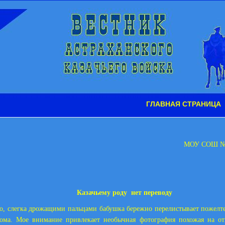
ГЛАВНАЯ СТРАНИЦА
МОУ СОШ №3
Казачьему роду
нет переводу
о, слегка дрожащими пальцами бабушка бережно перелистывает пожел
бома. Мое внимание привлекает необычная фотография похожая на от