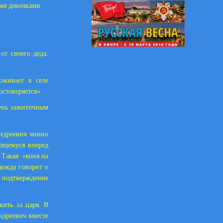
мя девочками.
от своего деда.
оживает в селе
стоверяется».
чень зажиточным
Андреевич чинно
ающемуся вперед
 Такая
«коня на
дежда говорит о
в подтверждение
жить за царя. В
ндреевич вместе