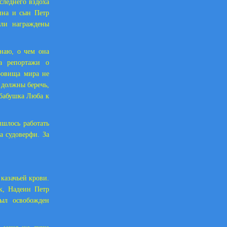
следнего вздоха
ина и сын Петр
ыли награждены
знаю, о чем она
на репортажи о
ровища мира не
 должны беречь,
 бабушка Люба к
ишлось работать
а судоверфи. За
казачьей крови.
ак, Надеин Петр
ыл освобожден