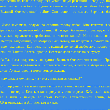
хозе. Вечно по колено в воде, без устали тянул рыбацкий
невод. До по
одной земле. В любви к Родине воспитал и своих детей. Дочь Екатер
 Великой Отечественной войне. Они дошли до самого Берлина, б
 Люба замолчала, задумчиво склонив голову набок. Мне кажется, я 
братимости человеческой жизни. Я всегда болезненно реагирую 
ак можно предъявлять требования на чью-то жизнь?! Ни за какие сок
 Нестора Андреевича, ни Матрену Васильевну, ни их детей. Поэтому мы
о еще пока рядом. Как трепетно, с великой дочерней любовью относится
Фечиной Таисии Александровне. Нелегкая доля выпала на ее судьбу.
аба Тая была подростком, наступила Великая Отечественная война. Пр
слыми: сначала рыбачкой в Енотаевском районе, а потом в Астрахани н
Таисия Александровна имеет четыре медали.
- нарушила я молчание, - а я могу называться казачкой?
но, природными казаками признаются все, в чьих жилах течет хоть капля 
чка -
не одна. Есть казаки в роду и у твоего деда. Кубанский каз
пал в плен к немцам во время Великой Отечественной войны, б
Р и отправлен в Англию, там и умер.