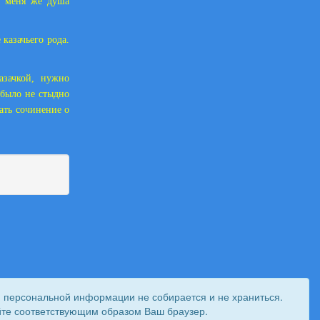
 У меня же душа
 казачьего рода.
азачкой, нужно
 было не стыдно
сать сочинение о
и персональной информации не собирается и не храниться.
ройте соответствующим образом Ваш браузер.