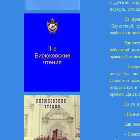
с другими астр
порядок, усмир
На фро
«Здравствуй, д
любовью и низ
Удивите
небрежной руко
орава ребятише
- Праде
всегда был дос
Советской вла
отправиться в 
кровью. Да дела
На ум п
«Но все 
Как пок
- Прост