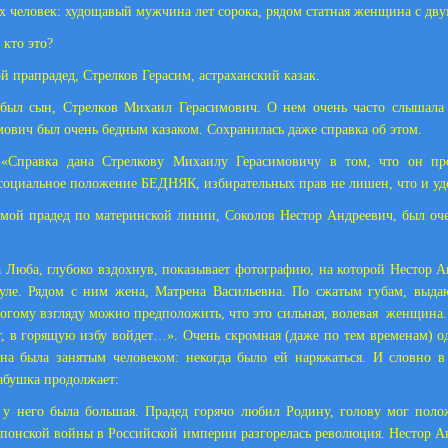
ех человек: худощавый мужчина лет сорока, рядом статная женщина с дву
а кто это?
ой прапрадед, Стрелков Герасим, астраханский казак.
был сын, Стрелков Михаил Герасимович. О нем очень часто слышала 
ович был очень бедным казаком. Сохранилась даже справка об этом.
 «Справка дана Стрелкову Михаилу Герасимовичу в том, что он пр
 социальное положение БЕДНЯК, избирательных прав не лишен, что и удо
 мой прадед по материнской линии, Соколов Нестор Андреевич, был о
 Люба, глубоко вздохнув, показывает фотографию, на которой Нестор 
туле. Рядом с ним жена, Матрена Васильевна. По сжатым губам, выд
рогому взгляду можно предположить, что это сильная, волевая
женщина.
т, в горящую избу войдет…». Очень скромная (даже по тем временам) о
на была занятым человеком: некогда было ей наряжаться. И словно 
абушка продолжает:
 у него была большая. Прадед горячо любил Родину, голову мог поло
японской войны в Российской империи разгорелась революция. Нестор А