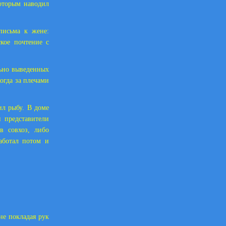
которым наводил
письма к жене:
ское почтение с
льно выведенных
огда за плечами
ил рыбу. В доме
и представители
в совхоз, либо
работал потом и
не покладая рук