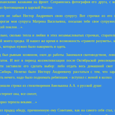
аханскими казаками на фронт. Сохранилась фотография его друга, с 
ял бунтовщиков в царской России.
нте не забыл Нестор Андреевич свою супругу. Вот строчки из его 
орогая моя супруга Матрена Васильевна, посылаю тебе свое супруже
кий поклон…».
льно, сколько тепла и любви в этих незамысловатых строчках, старате
й моего предка. И нашел же время и возможность «грамоте разуметь», к
к, которых нужно было накормить и одеть.
д был рьяным хозяином, охоч до работы. Занимался скотоводством, лов
таток. И вот в период коллективизации после Октябрьской революци
сти заставили его сделать выбор: либо отдать весь домашний скот 
Сибирь. Нелегко было Нестору Андреевичу расстаться с тем, что за
ть нечего, надо было поднимать ребятишек – вступил с женой в колхоз.
ришли строки из стихотворения Амелькина А.А. о русской душе:
стерпит она, все снесет,
орно терпела веками…»
ил прадед обиду, причиненную ему Советами, как на самого себя стал, 