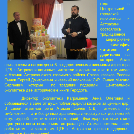
года в
Центральной
городской
библиотеки г.
Астрахани
состоялось
традиционное
мероприятие
«Бенефис
читателя и
дарителя»
на
которое были
приглашены и награждены благодарственными письмами директора
ЦГБ г. Астрахани активные читатели и дарители книг, в том числе
и Атаман Астраханского казачьего войска Союза казаков России
Сычев Сергей Дмитриевич и казачий полковник СкР Сычев Михаил
Сергеевич, которые по традиции подарили Центральной
библиотеке две исторические книги Геродота.
Директор библиотеки Каграманян Анна Олеговна и
собравшиеся в зале от души поблагодарили казаков за ценный дар.
В своей ответной речи Атаман Сычёв С.Д. отметил, что
Библиотеки - эти бесценные хранилища литературных достижений
и культурной памяти многих поколений, благодаря которым книги
доступны всем поколениям астраханцев. Атаман пожелал всем
работникам и читателям ЦГБ г. Астрахани крепкого здоровья,
счастья и благополучия!